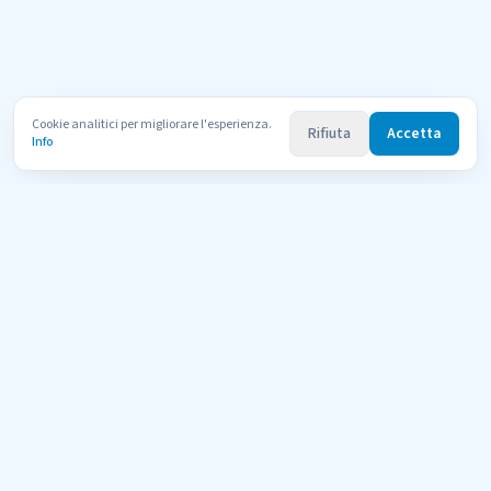
Cookie analitici per migliorare l'esperienza.
Rifiuta
Accetta
Info
Uni
Compara
AI Tutor
Il portale di orientamento per le università telematiche italiane
riconosciute dal MUR. Confronta 600+ corsi di 11 atenei con l'aiuto