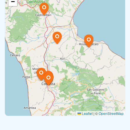
−
Leaflet
|
©
OpenStreetMap