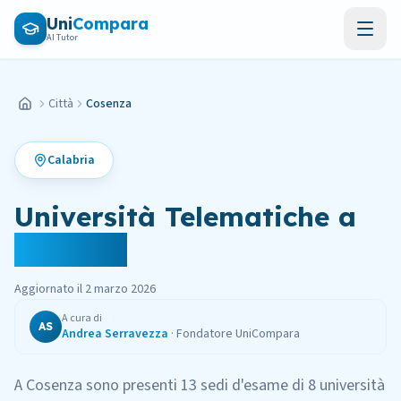
Vai al contenuto principale
Uni
Compara
AI Tutor
Città
Cosenza
Home
Calabria
Università Telematiche
a
Cosenza
Aggiornato il
2 marzo 2026
A cura di
AS
Andrea Serravezza
·
Fondatore UniCompara
A
Cosenza
sono presenti
13
sedi
d'esame
di
8
università