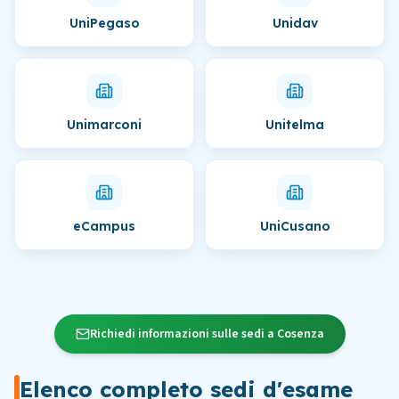
UniPegaso
Unidav
Unimarconi
Unitelma
eCampus
UniCusano
Richiedi informazioni sulle sedi a Cosenza
Elenco completo sedi d'esame