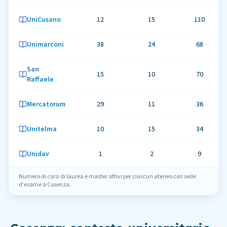
UniCusano
12
15
110
Unimarconi
38
24
68
San
15
10
70
Raffaele
Mercatorum
29
11
36
Unitelma
10
15
34
Unidav
1
2
9
Numero di corsi di laurea e master attivi per ciascun ateneo con sede
d'esame
a
Cosenza
.