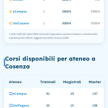
eCampus
1
2600 €
5900 €
UniCusano
1
3000 €
5000 €
I costi indicati sono rette annuali e possono variare in base a convenzioni
e promozioni attive. Aggiornamento: marzo 2026.
Corsi disponibili per ateneo
a
Cosenza
Ateneo
Triennali
Magistrali
Master
eCampus
42
29
147
UniPegaso
20
15
108