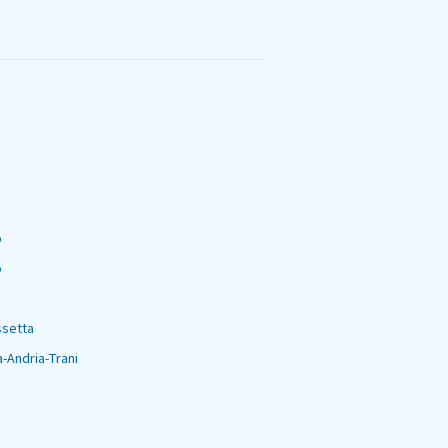
o
a
a
o
o
ssetta
a-Andria-Trani