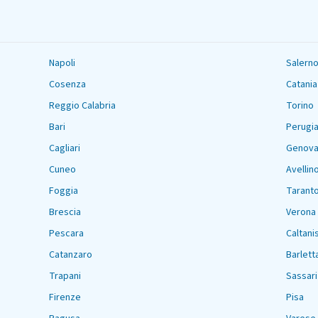
Napoli
Salern
Cosenza
Catania
Reggio Calabria
Torino
Bari
Perugi
Cagliari
Genov
Cuneo
Avellin
Foggia
Tarant
Brescia
Verona
Pescara
Caltani
Catanzaro
Barlett
Trapani
Sassari
Firenze
Pisa