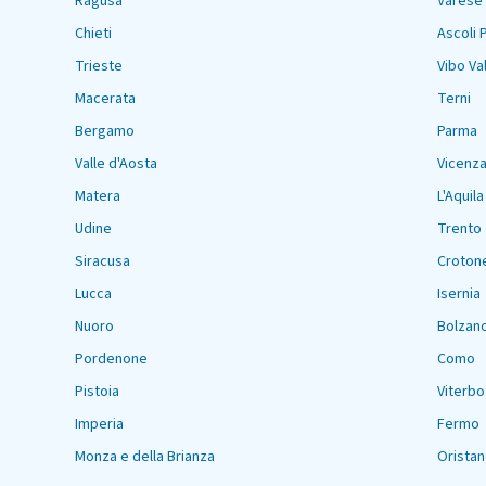
Ragusa
Varese
Chieti
Ascoli 
Trieste
Vibo Va
Macerata
Terni
Bergamo
Parma
Valle d'Aosta
Vicenz
Matera
L'Aquila
Udine
Trento
Siracusa
Croton
Lucca
Isernia
Nuoro
Bolzan
Pordenone
Como
Pistoia
Viterbo
Imperia
Fermo
Monza e della Brianza
Orista