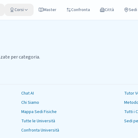
Corsi
Master
Confronta
Città
Sedi
zate per categoria.
Chat AI
Tutor V
Chi Siamo
Metodo
Mappa Sedi Fisiche
Tutti i 
Tutte le Università
Sedi pe
Confronta Università