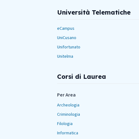
Università Telematiche
eCampus
UniCusano
Unifortunato
Unitelma
Corsi di Laurea
Per Area
Archeologia
Criminologia
Filologia
Informatica