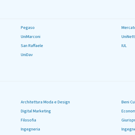
Pegaso
Mercat
UniMarconi
UniNet
San Raffaele
IUL
UniDav
Architettura Moda e Design
Beni Cul
Digital Marketing
Econom
Filosofia
Giuris
Ingegneria
Ingegne