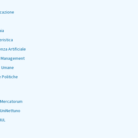
cazione
ia
eristica
enza Artificiale
t Management
e Umane
 Politiche
 Mercatorum
 UniNettuno
IUL