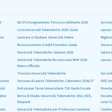
6
60 CFU Insegnamento: Percorso Abilitante 2026
Iscrizi
Costi Università Telematiche 2026: Guida
Laurea 
ano
Lavorare e Studiare: Università Online
Miglior
Riconoscimento Crediti Formativi: Guida
Univers
Università Telematiche: Opinioni 2026
Valore 
Università Telematiche Riconosciute MUR 2026:
Laurea 
Elenco Ufficiale
Tirocinio Università Telematiche
Seconda
nziona
Sessioni di Laurea Telematiche: Calendario 2026/27
ISEE Un
siti
Detrazione Tasse Universitarie 730: Guida Fiscale
Diventa
line:
Borsa di Studio Università Telematiche: DSU, ISEE,
Documen
Requisiti
Lista C
leto
Università Telematiche per Professioni Sanitarie:
Cambio 