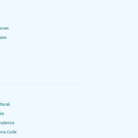
orum
tuno
turali
ia
prudenza
ria Civile