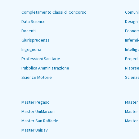
Completamento Classi di Concorso
Comuni
Data Science
Design
Docenti
Econom
Giurisprudenza
Infermi
Ingegneria
Intellig
Professioni Sanitarie
Projec
Pubblica Amministrazione
Risors
Scienze Motorie
Scienze
Master Pegaso
Master
Master UniMarconi
Master
Master San Raffaele
Master 
Master UniDav