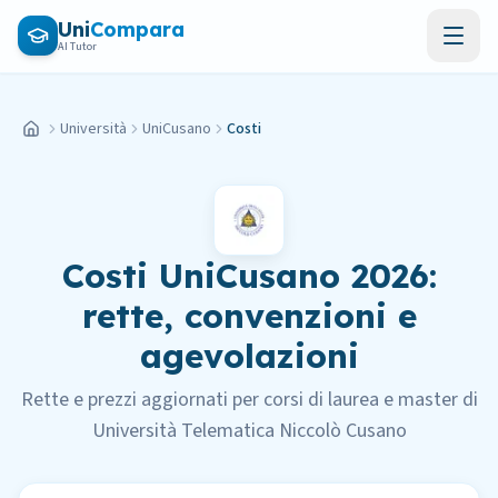
Vai al contenuto principale
Uni
Compara
AI Tutor
Università
UniCusano
Costi
Home
Costi UniCusano 2026:
rette, convenzioni e
agevolazioni
Rette e prezzi aggiornati per corsi di laurea e master di
Università Telematica Niccolò Cusano