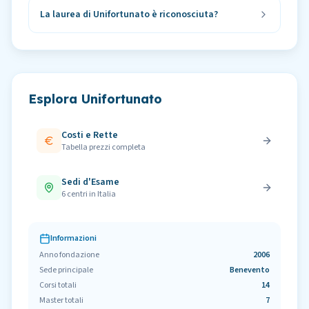
La laurea di Unifortunato è riconosciuta?
Esplora
Unifortunato
Costi e Rette
Tabella prezzi completa
Sedi d'Esame
6
centri in Italia
Informazioni
Anno fondazione
2006
Sede principale
Benevento
Corsi totali
14
Master totali
7