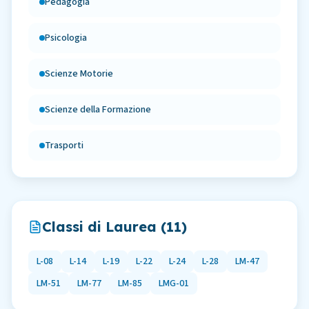
Pedagogia
Psicologia
Scienze Motorie
Scienze della Formazione
Trasporti
Classi di Laurea (
11
)
L-08
L-14
L-19
L-22
L-24
L-28
LM-47
LM-51
LM-77
LM-85
LMG-01