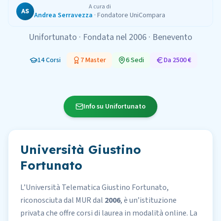
A cura di
AS
Andrea Serravezza
·
Fondatore UniCompara
Unifortunato
· Fondata nel
2006
·
Benevento
14
Corsi
7
Master
6
Sedi
Da
2500 €
Info su Unifortunato
Università Giustino
Fortunato
L’Università Telematica Giustino Fortunato,
riconosciuta dal MUR dal
2006
, è un’istituzione
privata che offre corsi di laurea in modalità online. La