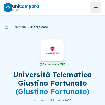
Vai al contenuto principale
Uni
Compara
AI Tutor
Università
Unifortunato
Home
Riconosciuta MUR
Università Telematica
Giustino Fortunato
(
Giustino Fortunato
)
Aggiornato il
2 marzo 2026