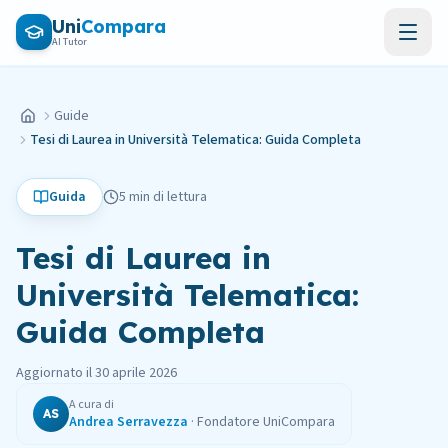
Vai al contenuto principale
Uni
Compara
AI Tutor
Guide
Home
Tesi di Laurea in Università Telematica: Guida Completa
Guida
5 min
di lettura
Tesi di Laurea in
Università Telematica:
Guida Completa
Pubblicato il
30 aprile 2026
Aggiornato il
30 aprile 2026
A cura di
AS
Andrea Serravezza
·
Fondatore UniCompara