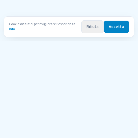
Cookie analitici per migliorare l'esperienza.
Rifiuta
Accetta
Info
Uni
Compara
AI Tutor
Il portale di orientamento per le università telematiche italiane
riconosciute dal MUR. Confronta 600+ corsi di 11 atenei con l'aiuto
dell'AI.