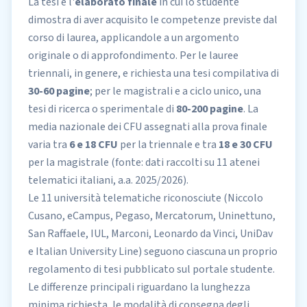
La tesi e l'
elaborato finale
in cui lo studente
dimostra di aver acquisito le competenze previste dal
corso di laurea, applicandole a un argomento
originale o di approfondimento. Per le lauree
triennali, in genere, e richiesta una tesi compilativa di
30-60 pagine
; per le magistrali e a ciclo unico, una
tesi di ricerca o sperimentale di
80-200 pagine
. La
media nazionale dei CFU assegnati alla prova finale
varia tra
6 e 18 CFU
per la triennale e tra
18 e 30 CFU
per la magistrale (fonte: dati raccolti su 11 atenei
telematici italiani, a.a. 2025/2026).
Le 11 università telematiche riconosciute (Niccolo
Cusano, eCampus, Pegaso, Mercatorum, Uninettuno,
San Raffaele, IUL, Marconi, Leonardo da Vinci, UniDav
e Italian University Line) seguono ciascuna un proprio
regolamento di tesi pubblicato sul portale studente.
Le differenze principali riguardano la lunghezza
minima richiesta, le modalità di consegna degli