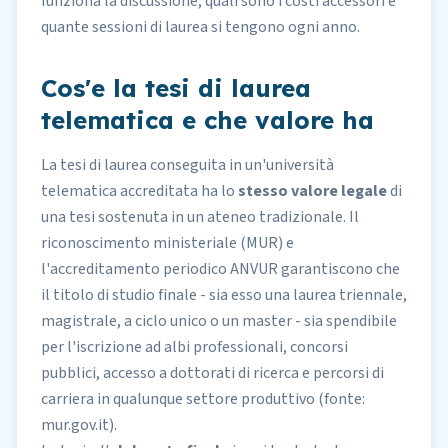
funziona la discussione, quali sono i costi accessori e
quante sessioni di laurea si tengono ogni anno.
Cos'e la tesi di laurea
telematica e che valore ha
La tesi di laurea conseguita in un'università
telematica accreditata ha lo
stesso valore legale
di
una tesi sostenuta in un ateneo tradizionale. Il
riconoscimento ministeriale
(MUR) e
l'accreditamento periodico ANVUR garantiscono che
il titolo di studio finale - sia esso una laurea triennale,
magistrale, a ciclo unico o un master - sia spendibile
per l'
iscrizione ad albi professionali
,
concorsi
pubblici
, accesso a dottorati di ricerca e percorsi di
carriera in qualunque settore produttivo (fonte:
mur.gov.it
).