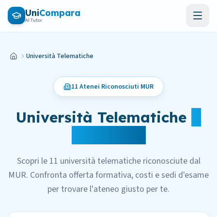
Vai al contenuto principale
Uni
Compara
AI Tutor
Università Telematiche
Home
11
Atenei Riconosciuti MUR
Università Telematiche
a
Confronto
Scopri le
11
università telematiche riconosciute dal
MUR. Confronta offerta formativa, costi e sedi d'esame
per trovare l'ateneo giusto per te.