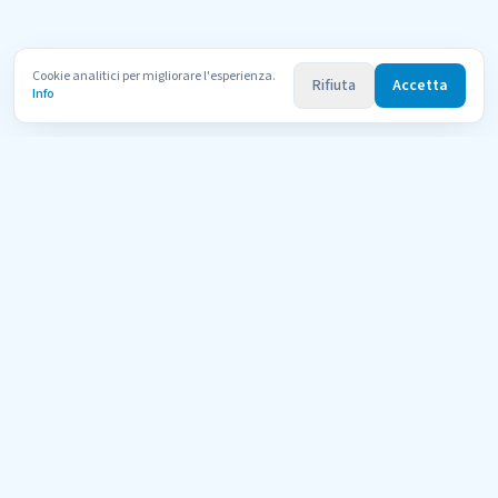
Cookie analitici per migliorare l'esperienza.
Rifiuta
Accetta
Info
Uni
Compara
AI Tutor
Il portale di orientamento per le università telematiche italiane
riconosciute dal MUR. Confronta 600+ corsi di 11 atenei con l'aiuto
dell'AI.