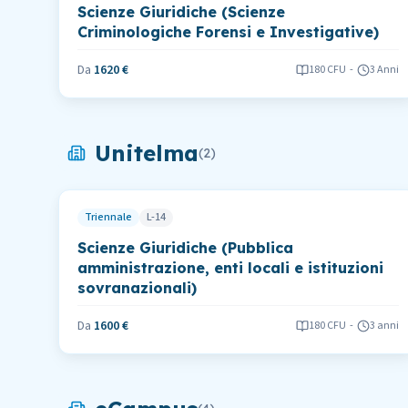
Scienze Giuridiche (Scienze
Criminologiche Forensi e Investigative)
Da
1620 €
180
CFU
-
3 Anni
Unitelma
(
2
)
Triennale
L-14
Scienze Giuridiche (Pubblica
amministrazione, enti locali e istituzioni
sovranazionali)
Da
1600 €
180
CFU
-
3 anni