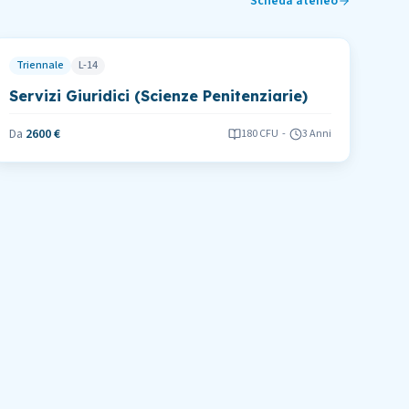
Scheda ateneo
Triennale
L-14
Servizi Giuridici (Scienze Penitenziarie)
Da
2600 €
180
CFU
-
3 Anni