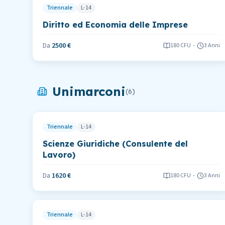
Triennale
L-14
Diritto ed Economia delle Imprese
Da
2500 €
180
CFU
-
3 Anni
Unimarconi
(
6
)
Triennale
L-14
Scienze Giuridiche (Consulente del
Lavoro)
Da
1620 €
180
CFU
-
3 Anni
Triennale
L-14