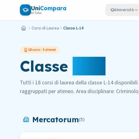
Vai al contenuto principale
Uni
Compara
Università
AI Tutor
Corsi di Laurea
Classe L-14
Home
18
corsi -
5
atenei
Classe
L-14
Tutti i
18
corsi di laurea della classe
L-14
disponibili
raggruppati per ateneo.
Area disciplinare:
Criminolo
Mercatorum
(
5
)