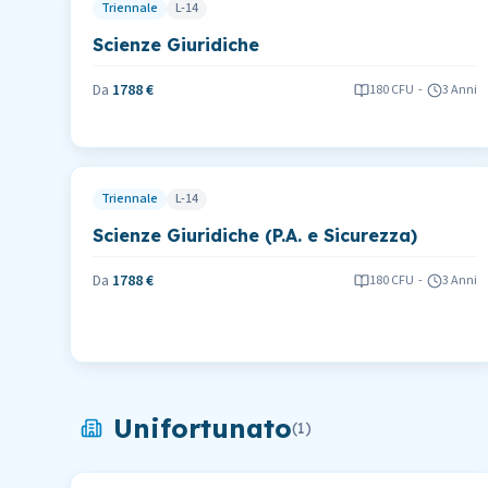
Triennale
L-14
Scienze Giuridiche
Da
1788 €
180
CFU
-
3 Anni
Triennale
L-14
Scienze Giuridiche (P.A. e Sicurezza)
Da
1788 €
180
CFU
-
3 Anni
Unifortunato
(
1
)