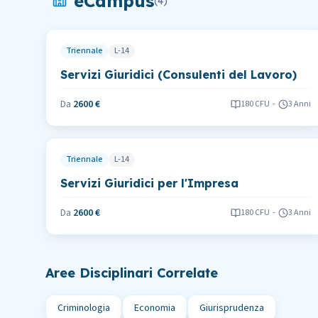
eCampus
(
4
)
Triennale
L-14
Servizi Giuridici (Consulenti del Lavoro)
Da
2600 €
180
CFU
-
3 Anni
Triennale
L-14
Servizi Giuridici per l'Impresa
Da
2600 €
180
CFU
-
3 Anni
Aree Disciplinari Correlate
Criminologia
Economia
Giurisprudenza