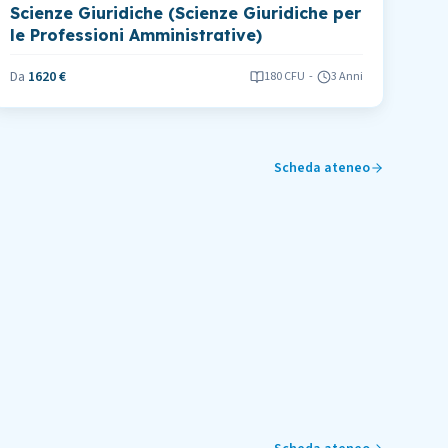
Scienze Giuridiche (Scienze Giuridiche per
le Professioni Amministrative)
Da
1620 €
180
CFU
-
3 Anni
Scheda ateneo