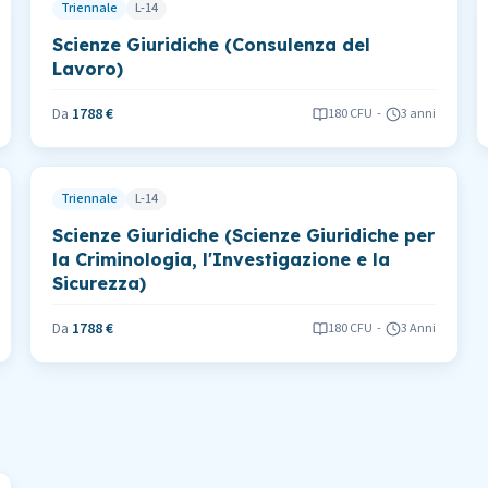
Triennale
L-14
Scienze Giuridiche (Consulenza del
Lavoro)
Da
1788 €
180
CFU
-
3 anni
Triennale
L-14
Scienze Giuridiche (Scienze Giuridiche per
la Criminologia, l'Investigazione e la
Sicurezza)
Da
1788 €
180
CFU
-
3 Anni