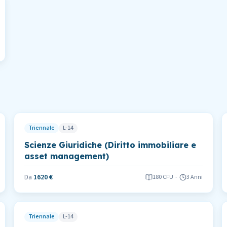
Triennale
L-14
Scienze Giuridiche (Diritto immobiliare e
asset management)
Da
1620 €
180
CFU
-
3 Anni
Triennale
L-14