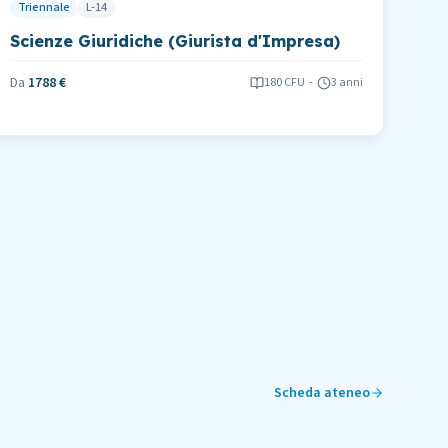
Triennale
L-14
Scienze Giuridiche (Giurista d'Impresa)
Da
1788 €
180
CFU
-
3 anni
Scheda ateneo