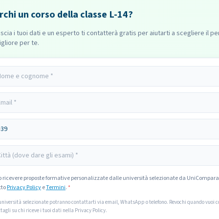
rchi un corso della classe L-14?
scia i tuoi dati e un esperto ti contatterà gratis per aiutarti a scegliere il p
gliore per te.
o ricevere proposte formative personalizzate dalle università selezionate da UniCompara
tto
Privacy Policy
e
Termini
.
*
università selezionate potranno contattarti via email, WhatsApp o telefono. Revochi quando vuoi co
tagli su chi riceve i tuoi dati nella Privacy Policy.