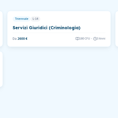
Triennale
L-14
Servizi Giuridici (Criminologia)
Da
2600 €
180
CFU
-
3 Anni