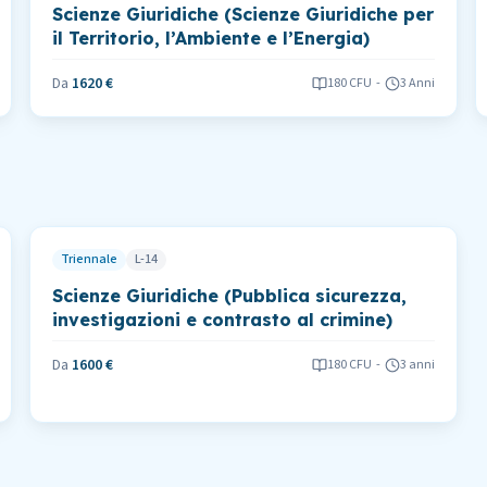
Scienze Giuridiche (Scienze Giuridiche per
il Territorio, l’Ambiente e l’Energia)
Da
1620 €
180
CFU
-
3 Anni
Triennale
L-14
Scienze Giuridiche (Pubblica sicurezza,
investigazioni e contrasto al crimine)
Da
1600 €
180
CFU
-
3 anni