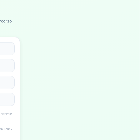
ercorso
 per me.
n 1 click.