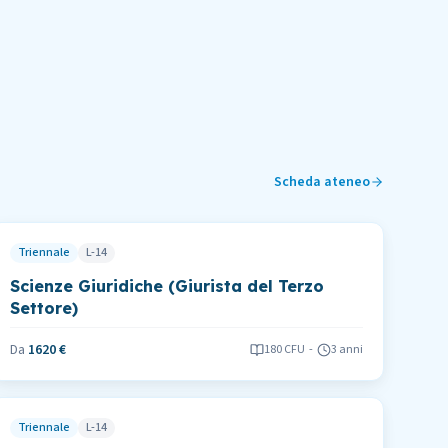
Scheda ateneo
Triennale
L-14
Scienze Giuridiche (Giurista del Terzo
Settore)
Da
1620 €
180
CFU
-
3 anni
Triennale
L-14