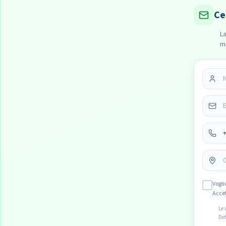
Ce
La
mi
Vogli
Acce
Le 
Det