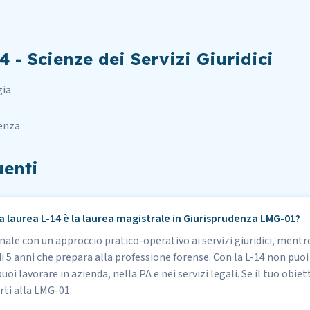
4 - Scienze dei Servizi Giuridici
gia
denza
enti
 la laurea L-14 è la laurea magistrale in Giurisprudenza LMG-01?
nnale con un approccio pratico-operativo ai servizi giuridici, ment
di 5 anni che prepara alla professione forense. Con la L-14 non puo
oi lavorare in azienda, nella PA e nei servizi legali. Se il tuo obie
rti alla LMG-01.