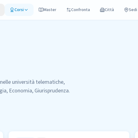
Corsi
Master
Confronta
Città
Sedi
 nelle università telematiche,
gia, Economia, Giurisprudenza
.