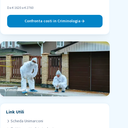
Da € 1620 a € 2760
Confronta costi in
Criminologia
Criminologia
Link Utili
Scheda
Unimarconi