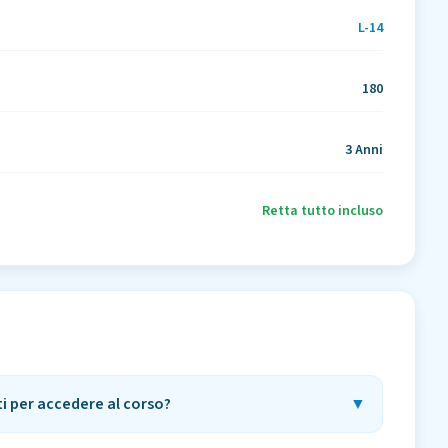
L-14
180
3 Anni
Retta tutto incluso
ti per accedere al corso?
▼