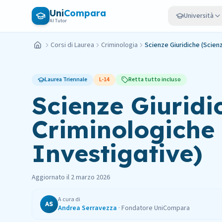
Vai al contenuto principale
Uni
Compara
Università
AI Tutor
Corsi di Laurea
Criminologia
Scienze Giuridiche (Scienz
Home
Laurea Triennale
L-14
Retta tutto incluso
Scienze Giuridi
Criminologiche 
Investigative)
Aggiornato il
2 marzo 2026
A cura di
AS
Andrea Serravezza
·
Fondatore UniCompara