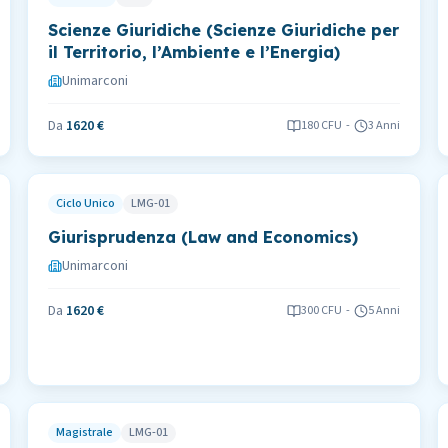
Scienze Giuridiche (Scienze Giuridiche per
il Territorio, l’Ambiente e l’Energia)
Unimarconi
Da
1620 €
180
CFU
-
3 Anni
Ciclo Unico
LMG-01
Giurisprudenza (Law and Economics)
Unimarconi
Da
1620 €
300
CFU
-
5 Anni
Magistrale
LMG-01