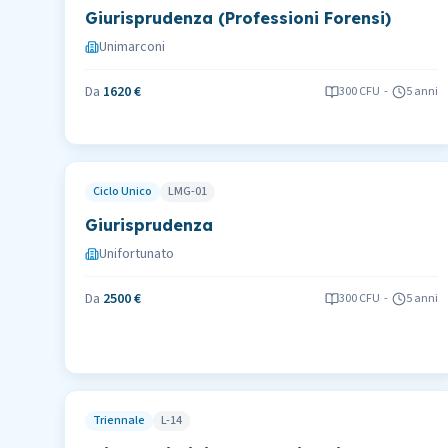
Giurisprudenza (Professioni Forensi)
Unimarconi
Da
1620 €
300
CFU
-
5 anni
Ciclo Unico
LMG-01
Giurisprudenza
Unifortunato
Da
2500 €
300
CFU
-
5 anni
Triennale
L-14