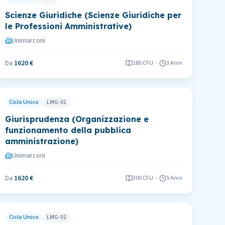
Scienze Giuridiche (Scienze Giuridiche per
le Professioni Amministrative)
Unimarconi
Da
1620 €
180
CFU
-
3 Anni
Ciclo Unico
LMG-01
Giurisprudenza (Organizzazione e
funzionamento della pubblica
amministrazione)
Unimarconi
Da
1620 €
300
CFU
-
5 Anni
Ciclo Unico
LMG-01