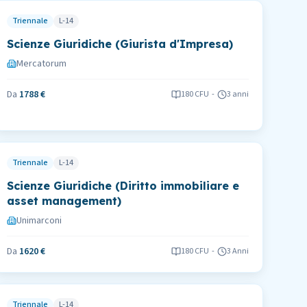
Triennale
L-14
Scienze Giuridiche (Giurista d'Impresa)
Mercatorum
Da
1788 €
180
CFU
-
3 anni
Triennale
L-14
Scienze Giuridiche (Diritto immobiliare e
asset management)
Unimarconi
Da
1620 €
180
CFU
-
3 Anni
Triennale
L-14