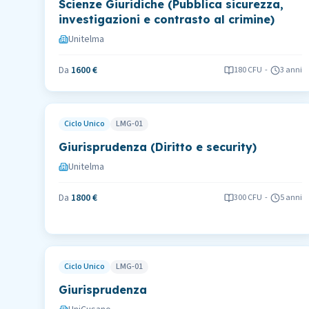
Scienze Giuridiche (Pubblica sicurezza,
investigazioni e contrasto al crimine)
Unitelma
Da
1600 €
180
CFU
-
3 anni
Ciclo Unico
LMG-01
Giurisprudenza (Diritto e security)
Unitelma
Da
1800 €
300
CFU
-
5 anni
Ciclo Unico
LMG-01
Giurisprudenza