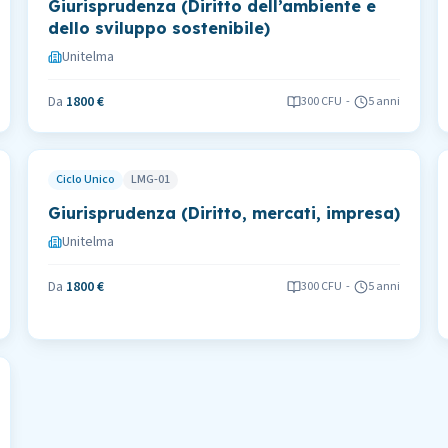
Giurisprudenza (Diritto dell’ambiente e
dello sviluppo sostenibile)
Unitelma
Da
1800 €
300
CFU
-
5 anni
Ciclo Unico
LMG-01
Giurisprudenza (Diritto, mercati, impresa)
Unitelma
Da
1800 €
300
CFU
-
5 anni