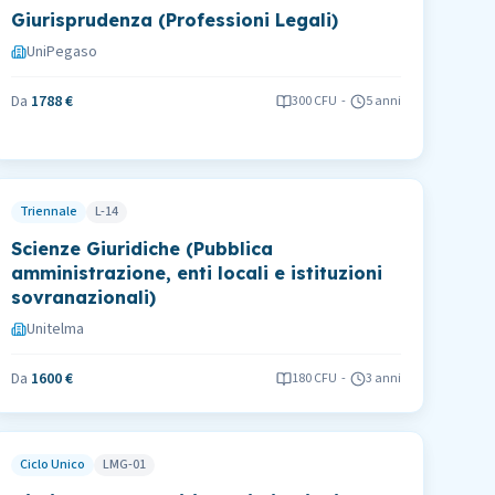
Giurisprudenza (Professioni Legali)
UniPegaso
Da
1788 €
300
CFU
-
5 anni
Triennale
L-14
Scienze Giuridiche (Pubblica
amministrazione, enti locali e istituzioni
sovranazionali)
Unitelma
Da
1600 €
180
CFU
-
3 anni
Ciclo Unico
LMG-01