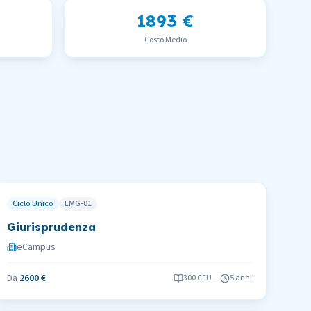
1893 €
Costo Medio
Ciclo Unico
LMG-01
Giurisprudenza
eCampus
Da
2600 €
300
CFU
-
5 anni