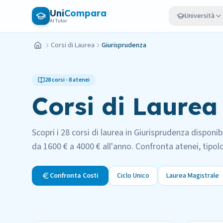
Vai al contenuto principale
Uni
Compara
Università
AI Tutor
Corsi di Laurea
Giurisprudenza
Home
28
corsi -
8
atenei
Corsi di Laurea
Scopri i
28
corsi di laurea in
Giurisprudenza
disponibi
da
1600 €
a
4000 €
all'anno. Confronta atenei, tipolo
Confronta Costi
Ciclo Unico
Laurea Magistrale