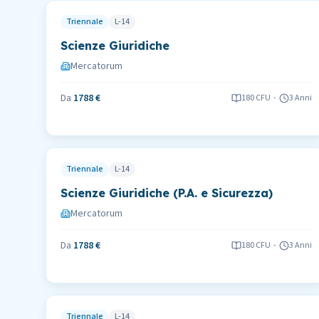
Triennale
L-14
Scienze Giuridiche
Mercatorum
Da
1788 €
180
CFU
-
3 Anni
Triennale
L-14
Scienze Giuridiche (P.A. e Sicurezza)
Mercatorum
Da
1788 €
180
CFU
-
3 Anni
Triennale
L-14