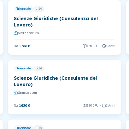
Triennale
L-14
Scienze Giuridiche (Consulenza del
Lavoro)
Mercatorum
Da
1788 €
180
CFU
-
3 anni
Triennale
L-14
Scienze Giuridiche (Consulente del
Lavoro)
Unimarconi
Da
1620 €
180
CFU
-
3 Anni
Triennale
L-14