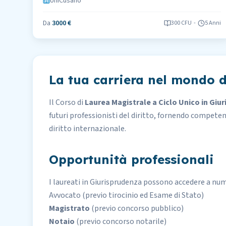
UniCusano
Da
3000 €
300
CFU
-
5 Anni
La tua carriera nel mondo d
Il Corso di
Laurea Magistrale a Ciclo Unico in Giu
futuri professionisti del diritto, fornendo competenze
diritto internazionale.
Opportunità professionali
I laureati in Giurisprudenza possono accedere a num
Avvocato
(previo tirocinio ed Esame di Stato)
Magistrato
(previo concorso pubblico)
Notaio
(previo concorso notarile)