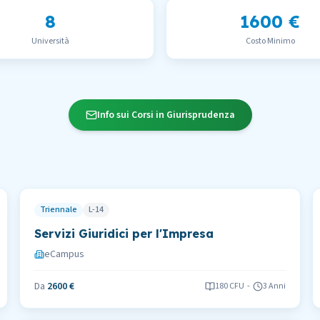
8
1600 €
Università
Costo Minimo
Info sui Corsi in Giurisprudenza
Triennale
L-14
Servizi Giuridici per l'Impresa
eCampus
Da
2600 €
180
CFU
-
3 Anni