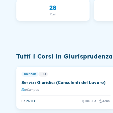
28
Corsi
Tutti i Corsi in
Giurisprudenza
Triennale
L-14
Servizi Giuridici (Consulenti del Lavoro)
eCampus
Da
2600 €
180
CFU
-
3 Anni