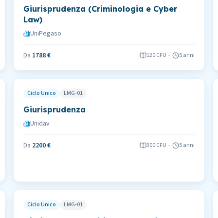
Giurisprudenza (Criminologia e Cyber
Law)
UniPegaso
Da
1788 €
120
CFU
-
5 anni
Ciclo Unico
LMG-01
Giurisprudenza
Unidav
Da
2200 €
300
CFU
-
5 anni
Ciclo Unico
LMG-01