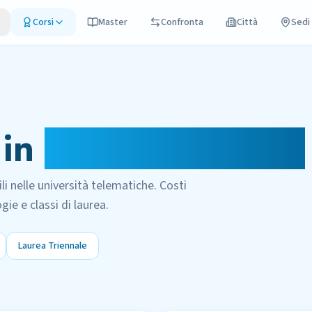
Corsi
Master
Confronta
Città
Sedi
 in
Giurisprudenza
li nelle università telematiche. Costi
gie e classi di laurea.
Laurea Triennale