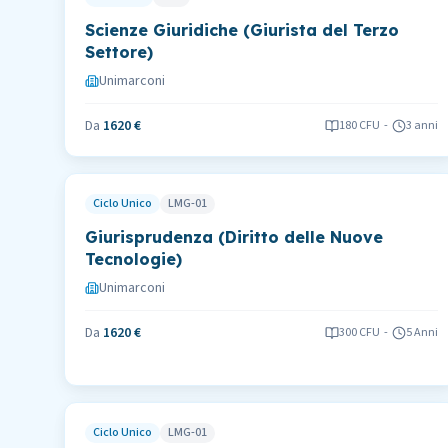
Scienze Giuridiche (Giurista del Terzo
Settore)
Unimarconi
Da
1620 €
180
CFU
-
3 anni
Ciclo Unico
LMG-01
Giurisprudenza (Diritto delle Nuove
Tecnologie)
Unimarconi
Da
1620 €
300
CFU
-
5 Anni
Ciclo Unico
LMG-01