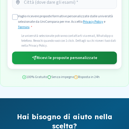
Voglio ricevere proposte formative personalizzate dalle università
selezionate da UniCompara per me. Accetto
Privacy Policy
e
Termini
.
*
Le università selezionate potranno contattarti via email, WhatsApp o
telefono. Revochi quando vuoi con 1 click. Dettagli su chi riceve i tuoi dati
nella Privacy Policy.
Ricevi le proposte personalizzate
100% Gratuito
Senza impegno
Risposta in 24h
Hai bisogno di aiuto nella
scelta?