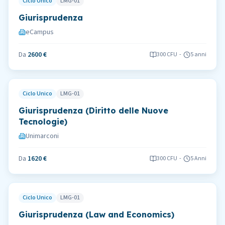
Ciclo Unico
LMG-01
Giurisprudenza
eCampus
Da
2600 €
300
CFU
-
5 anni
Ciclo Unico
LMG-01
Giurisprudenza (Diritto delle Nuove
Tecnologie)
Unimarconi
Da
1620 €
300
CFU
-
5 Anni
Ciclo Unico
LMG-01
Giurisprudenza (Law and Economics)