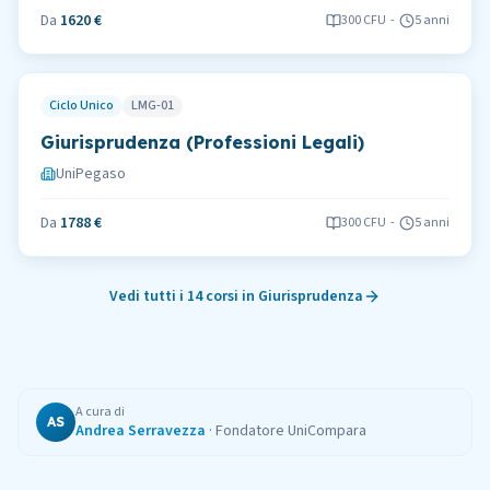
Da
1620 €
300
CFU
-
5 anni
Ciclo Unico
LMG-01
Giurisprudenza (Professioni Legali)
UniPegaso
Da
1788 €
300
CFU
-
5 anni
Vedi tutti i
14
corsi in
Giurisprudenza
A cura di
AS
Andrea Serravezza
·
Fondatore UniCompara