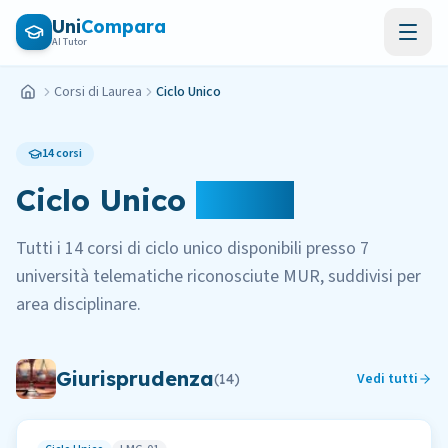
Vai al contenuto principale
Uni
Compara
AI Tutor
Corsi di Laurea
Ciclo Unico
Home
14
corsi
Ciclo Unico
Online
Tutti i
14
corsi di
ciclo unico
disponibili presso
7
università telematiche riconosciute MUR, suddivisi per
area disciplinare.
Giurisprudenza
Vedi tutti
(
14
)