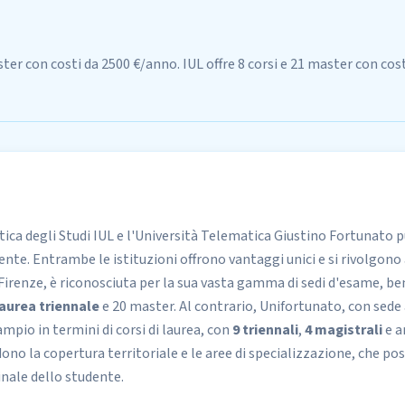
ter con costi da 2500 €/anno. IUL offre 8 corsi e 21 master con cost
ica degli Studi IUL
e l'
Università Telematica Giustino Fortunato
p
te. Entrambe le istituzioni offrono vantaggi unici e si rivolgono a
Firenze, è riconosciuta per la sua vasta gamma di sedi d'esame, ben 
 laurea triennale
e 20 master. Al contrario, Unifortunato, con sede
ampio in termini di corsi di laurea, con
9 triennali
,
4 magistrali
e a
udono la copertura territoriale e le aree di specializzazione, che p
inale dello studente.