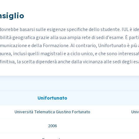
siglio
ovrebbe basarsi sulle esigenze specifiche dello studente. IUL è ide
ilità geografica grazie alla sua ampia rete di sedi d'esame. È part
omunicazione e della Formazione. Al contrario, Unifortunato è più
laurea, inclusi quelli magistrali e a ciclo unico, e che sono interess
initiva, la scelta dipenderà anche dalla vicinanza alle sedi degli e
Unifortunato
Università Telematica Giustino Fortunato
Univ
2006