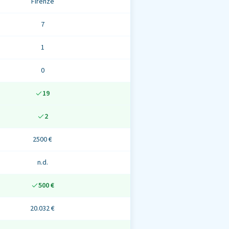
Firenze
7
1
0
19
2
2500 €
n.d.
500 €
20.032 €