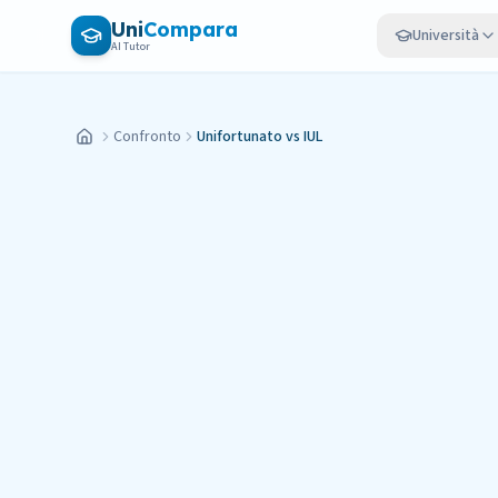
Vai al contenuto principale
Uni
Compara
Università
AI Tutor
Confronto
Unifortunato vs IUL
Home