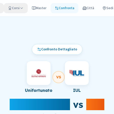
Corsi
Master
Confronta
Città
Sedi
Confronto Dettagliato
VS
Unifortunato
IUL
Unifortunato
vs
IUL