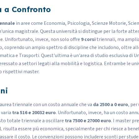
a a Confronto
riennale
in aree come Economia, Psicologia, Scienze Motorie, Scie
unica magistrale. Questa università si distingue per la forte atte
. Unifortunato, invece, non solo offre
9 corsi
triennali, ma ampli
co, coprendo un ampio spettro di discipline che includono, oltre a
matica e Trasporti. Quest'ultima è un'area di studio esclusiva di 
eressato a settori legati alla mobilità e logistica. Entrambe le un
o rispettivi master.
ni
 laurea triennale con un
costo annuale
che va
da 2500 a 0 euro
, per
 varia
tra 516 e 20032 euro
. Unifortunato, invece, ha un costo annu
sto totale triennale a oscillare
tra 7500 e 27000 euro
. I master p
UL risulta essere più economica, specialmente per chi riesce a benef
sare il costo. Le convenzioni possono includere sconti per studen