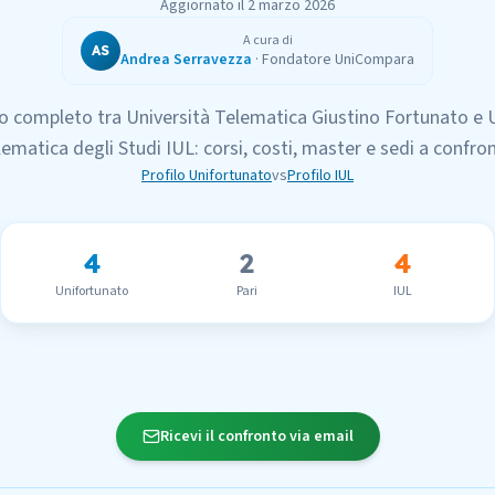
Aggiornato il
2 marzo 2026
A cura di
AS
Andrea Serravezza
·
Fondatore UniCompara
o completo tra
Università Telematica Giustino Fortunato
e
lematica degli Studi IUL
: corsi, costi, master e sedi a confro
Profilo
Unifortunato
vs
Profilo
IUL
4
2
4
Unifortunato
Pari
IUL
Ricevi il confronto via email