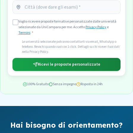
Voglio ricevere proposte formative personalizzate dalle università
selezionate da UniCompara per me. Accetto
Privacy Policy
e
Termini
.
*
Le università selezionate potranno contattarti via email, WhatsApp o
telefono. Revochi quando vuoi con 1 click. Dettagli su chi riceve i tuoi dati
nella Privacy Policy.
Ricevi le proposte personalizzate
100% Gratuito
Senza impegno
Risposta in 24h
Hai bisogno di orientamento?