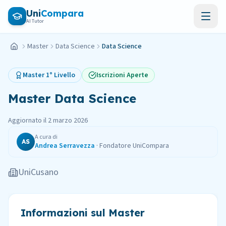
Vai al contenuto principale
Uni
Compara
AI Tutor
Master
Data Science
Data Science
Home
Master
1° Livello
Iscrizioni Aperte
Master
Data Science
Aggiornato il
2 marzo 2026
A cura di
AS
Andrea Serravezza
·
Fondatore UniCompara
UniCusano
Informazioni sul Master