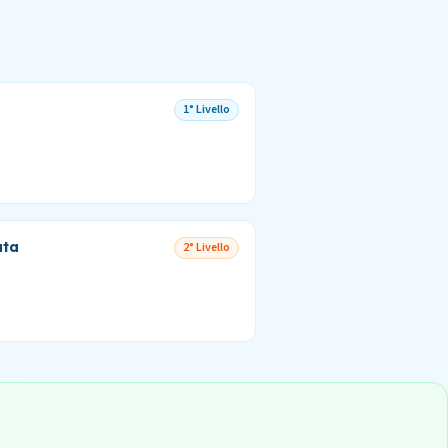
1° Livello
ata
2° Livello