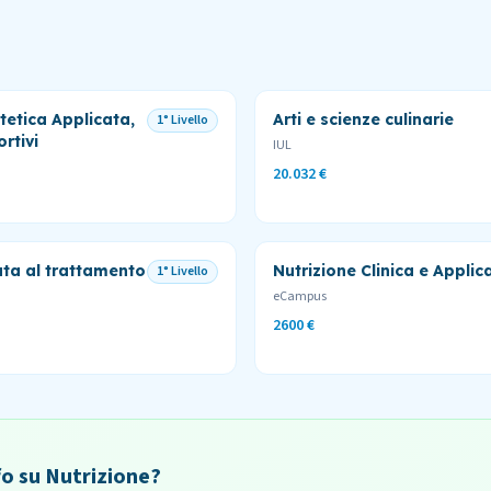
tetica Applicata,
Arti e scienze culinarie
1° Livello
rtivi
IUL
20.032 €
ata al trattamento
Nutrizione Clinica e Applic
1° Livello
eCampus
2600 €
fo su Nutrizione?