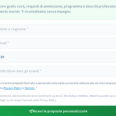
cevi gratis costi, requisiti di ammissione, programma e sbocchi professiona
uesto master. Ti ricontattiamo senza impegno.
o ricevere proposte formative personalizzate dalle università selezionate da UniCompara
tto
Privacy Policy
e
Termini
.
*
università selezionate potranno contattarti via email, WhatsApp o telefono. Revochi quando vuoi co
tagli su chi riceve i tuoi dati nella Privacy Policy.
Ricevi le proposte personalizzate