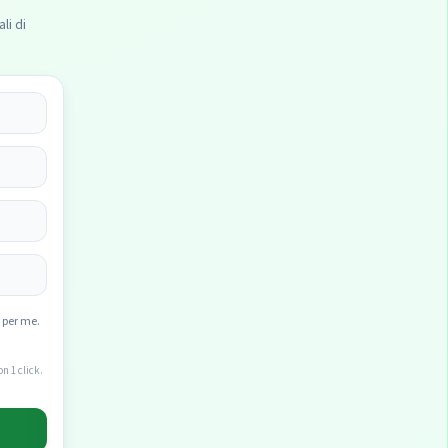
li di
 per me.
n 1 click.