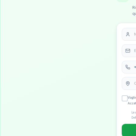
Ri
q
Vogli
Acce
Le 
Det