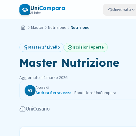
Vai al contenuto principale
Uni
Compara
Università
AI Tutor
Master
Nutrizione
Nutrizione
Home
Master
1° Livello
Iscrizioni Aperte
Master
Nutrizione
Aggiornato il
2 marzo 2026
A cura di
AS
Andrea Serravezza
·
Fondatore UniCompara
UniCusano