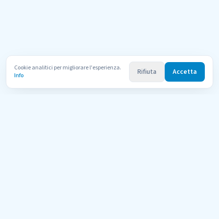
Cookie analitici per migliorare l'esperienza.
Rifiuta
Accetta
Info
Uni
Compara
AI Tutor
Il portale di orientamento per le università telematiche italiane