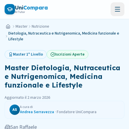
Vai al contenuto principale
Uni
Compara
AI Tutor
Master
Nutrizione
Home
Dietologia, Nutraceutica e Nutrigenomica, Medicina funzionale e
Lifestyle
Master
1° Livello
Iscrizioni Aperte
Master
Dietologia, Nutraceutica
e Nutrigenomica, Medicina
funzionale e Lifestyle
Aggiornato il
2 marzo 2026
A cura di
AS
Andrea Serravezza
·
Fondatore UniCompara
San Raffaele