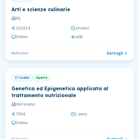
Arti e scienze culinarie
IUL
20.032 €
24 mesi
Online
ui06
Dettagli
Nutrizione
1° Livello
Aperte
Genetica ed Epigenetica applicata al
trattamento nutrizionale
UniCusano
750 €
1 anno
Online