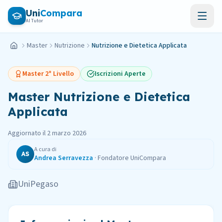
Vai al contenuto principale
Uni
Compara
AI Tutor
Master
Nutrizione
Nutrizione e Dietetica Applicata
Home
Master
2° Livello
Iscrizioni Aperte
Master
Nutrizione e Dietetica
Applicata
Aggiornato il
2 marzo 2026
A cura di
AS
Andrea Serravezza
·
Fondatore UniCompara
UniPegaso