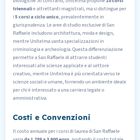
biologiche. Al contrario, Unitelma propone
10 corsi
triennali
e altrettanti magistrali, ma si distingue per
i
5 corsi a ciclo unico
, prevalentemente in
giurisprudenza. Le aree di studio esclusive di San
Raffaele includono architettura, moda e design,
mentre Unitelma vanta specializzazioni in
criminologia e archeologia. Questa differenziazione
permette a San Raffaele di attrarre studenti
interessati alle scienze applicate e al settore
creativo, mentre Unitelma è più orientata verso le
scienze sociali e umane, fornendo un ambiente ideale
per chi è interessato a una carriera legale o
amministrativa.
Costi e Convenzioni
Il
costo
annuale per i corsi di laurea di San Raffaele
varia
da 1.788 a 3.600 euro
, portando il costo totale