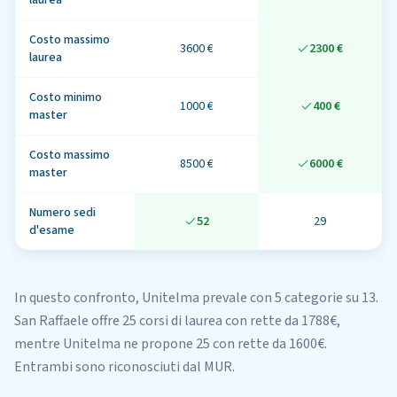
laurea
Costo massimo
3600 €
2300 €
laurea
Costo minimo
1000 €
400 €
master
Costo massimo
8500 €
6000 €
master
Numero sedi
52
29
d'esame
In questo confronto,
Unitelma
prevale con 5 categorie su 13
.
San Raffaele
offre
25
corsi di laurea
con rette da 1788€
,
mentre
Unitelma
ne propone
25
con rette da 1600€
.
Entrambi sono riconosciuti dal MUR.