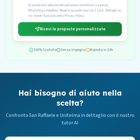
Le università selezionate potranno contattarti via email,
WhatsApp o telefono. Revochi quando vuoi con 1 click. Dettagli su
chi riceve i tuoi dati nella Privacy Policy.
Ricevi le proposte personalizzate
100% Gratuito
Senza impegno
Risposta in 24h
Hai bisogno di aiuto nella
scelta?
Confronta San Raffaele e Unitelma in dettaglio con il nostro
tutor AI