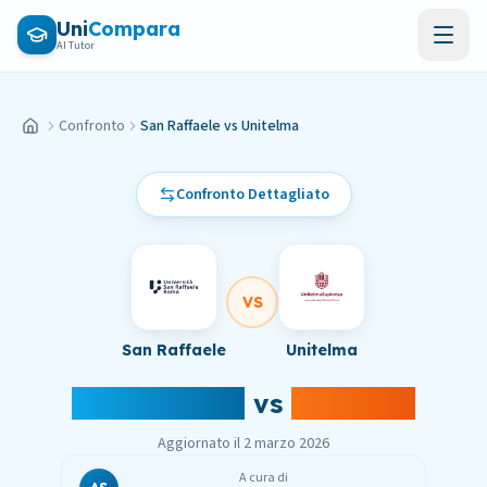
Vai al contenuto principale
Uni
Compara
AI Tutor
Confronto
San Raffaele vs Unitelma
Home
Confronto Dettagliato
VS
San Raffaele
Unitelma
San Raffaele
vs
Unitelma
Aggiornato il
2 marzo 2026
A cura di