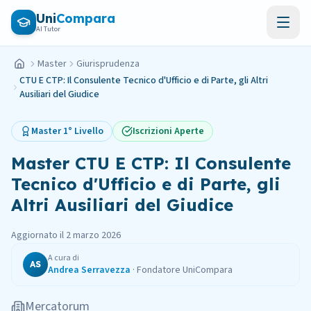
Vai al contenuto principale
Uni
Compara
AI Tutor
Master
Giurisprudenza
Home
CTU E CTP: Il Consulente Tecnico d'Ufficio e di Parte, gli Altri
Ausiliari del Giudice
Master
1° Livello
Iscrizioni Aperte
Master
CTU E CTP: Il Consulente
Tecnico d'Ufficio e di Parte, gli
Altri Ausiliari del Giudice
Aggiornato il
2 marzo 2026
A cura di
AS
Andrea Serravezza
·
Fondatore UniCompara
Mercatorum