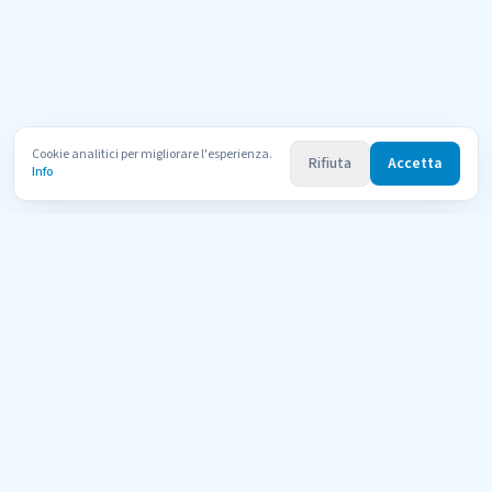
Cookie analitici per migliorare l'esperienza.
Rifiuta
Accetta
Info
Uni
Compara
AI Tutor
Il portale di orientamento per le università telematiche italiane