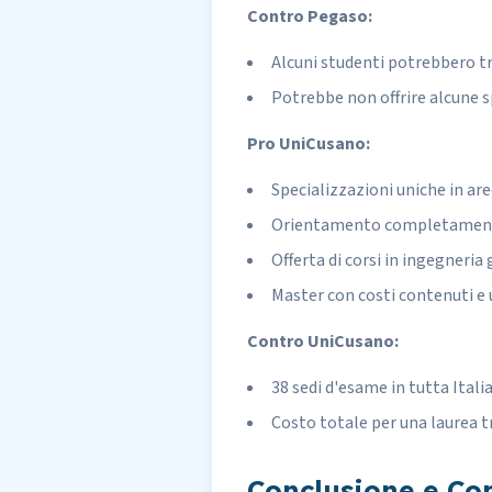
Contro Pegaso:
Alcuni studenti potrebbero tro
Potrebbe non offrire alcune sp
Pro UniCusano:
Specializzazioni uniche in ar
Orientamento completamente 
Offerta di corsi in ingegneria 
Master con costi contenuti e
Contro UniCusano:
38 sedi d'esame in tutta Itali
Costo totale per una laurea 
Conclusione e Con