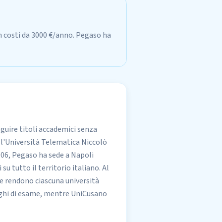
n costi da 3000 €/anno. Pegaso ha
guire titoli accademici senza
 l'Università Telematica Niccolò
006, Pegaso ha sede a Napoli
u tutto il territorio italiano. Al
ave rendono ciascuna università
luoghi di esame, mentre UniCusano