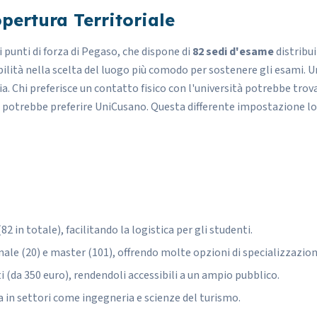
pertura Territoriale
i punti di forza di Pegaso, che dispone di
82 sedi d'esame
distribui
ibilità nella scelta del luogo più comodo per sostenere gli esami. 
lia. Chi preferisce un contatto fisico con l'università potrebbe tr
 potrebbe preferire UniCusano. Questa differente impostazione lo
2 in totale), facilitando la logistica per gli studenti.
ennale (20) e master (101), offrendo molte opzioni di specializzazion
 (da 350 euro), rendendoli accessibili a un ampio pubblico.
a in settori come ingegneria e scienze del turismo.