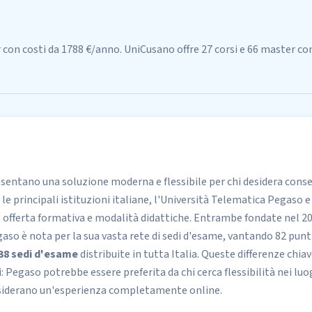
 con costi da 1788 €/anno. UniCusano offre 27 corsi e 66 master co
sentano una soluzione moderna e flessibile per chi desidera conse
 le principali istituzioni italiane, l'Università Telematica
Pegaso
e
o offerta formativa e modalità didattiche. Entrambe fondate nel 2
so è nota per la sua vasta rete di sedi d'esame, vantando 82 punti s
38 sedi d'esame
distribuite in tutta Italia. Queste differenze chi
rsi: Pegaso potrebbe essere preferita da chi cerca flessibilità nei 
esiderano un'esperienza completamente online.