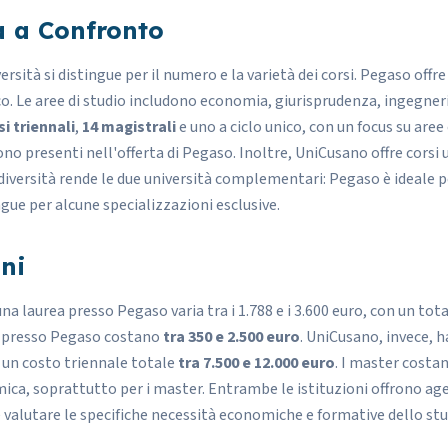
a a Confronto
ersità si distingue per il numero e la varietà dei corsi. Pegaso offr
ico. Le aree di studio includono economia, giurisprudenza, ingegner
si triennali
,
14 magistrali
e uno a ciclo unico, con un focus su are
ono presenti nell'offerta di Pegaso. Inoltre, UniCusano offre corsi 
diversità rende le due università complementari: Pegaso è ideale pe
gue per alcune specializzazioni esclusive.
ni
a laurea presso Pegaso varia tra i 1.788 e i 3.600 euro, con un tota
r presso Pegaso costano
tra 350 e 2.500 euro
. UniCusano, invece, h
on un costo triennale totale
tra 7.500 e 12.000 euro
. I master costa
ica, soprattutto per i master. Entrambe le istituzioni offrono a
valutare le specifiche necessità economiche e formative dello st