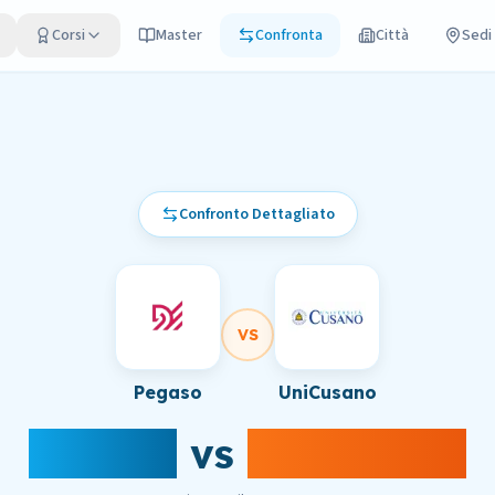
Corsi
Master
Confronta
Città
Sedi
Confronto Dettagliato
VS
Pegaso
UniCusano
Pegaso
vs
UniCusano