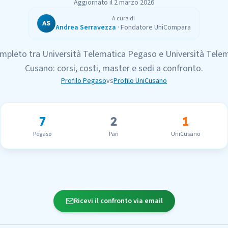
Aggiornato il
2 marzo 2026
A cura di
AS
Andrea Serravezza
·
Fondatore UniCompara
mpleto tra
Università Telematica Pegaso
e
Università Tele
Cusano
: corsi, costi, master e sedi a confronto.
Profilo
Pegaso
vs
Profilo
UniCusano
7
2
1
Pegaso
Pari
UniCusano
Ricevi il confronto via email