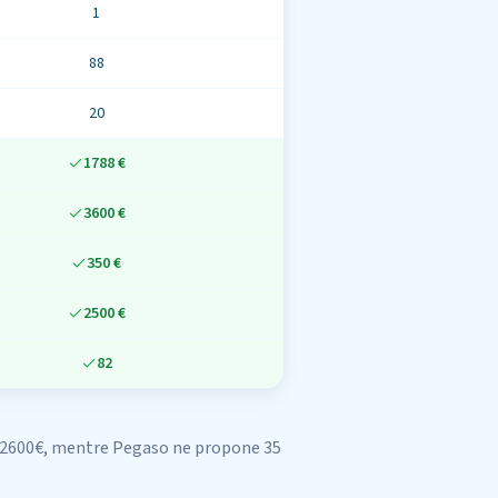
1
88
20
1788 €
3600 €
350 €
2500 €
82
 2600€
, mentre
Pegaso
ne propone
35