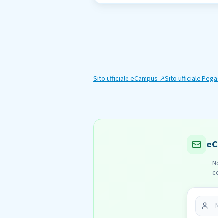
Sito ufficiale
eCampus
↗
Sito ufficiale
Pega
eC
No
co