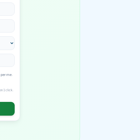
 per me.
n 1 click.