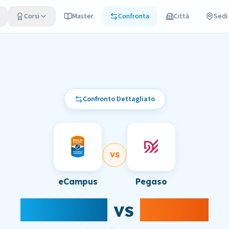
Corsi
Master
Confronta
Città
Sedi
Confronto Dettagliato
VS
eCampus
Pegaso
eCampus
vs
Pegaso