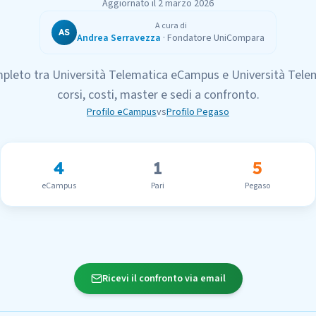
Aggiornato il
2 marzo 2026
A cura di
AS
Andrea Serravezza
·
Fondatore UniCompara
pleto tra
Università Telematica eCampus
e
Università Tel
corsi, costi, master e sedi a confronto.
Profilo
eCampus
vs
Profilo
Pegaso
4
1
5
eCampus
Pari
Pegaso
Ricevi il confronto via email