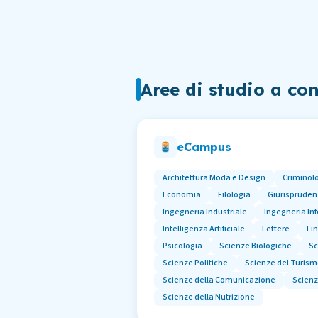
Aree di studio a co
eCampus
Architettura Moda e Design
Criminol
Economia
Filologia
Giurisprude
Ingegneria Industriale
Ingegneria In
Intelligenza Artificiale
Lettere
Li
Psicologia
Scienze Biologiche
Sc
Scienze Politiche
Scienze del Turis
Scienze della Comunicazione
Scienz
Scienze della Nutrizione