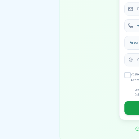
Vogli
Acce
Le 
Det