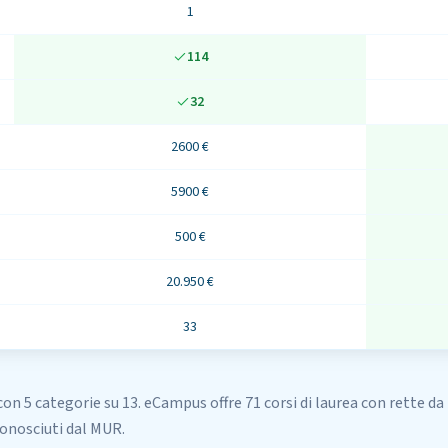
1
114
32
2600 €
5900 €
500 €
20.950 €
33
con 5 categorie su 13
.
eCampus
offre
71
corsi di laurea
con rette da
conosciuti dal MUR.