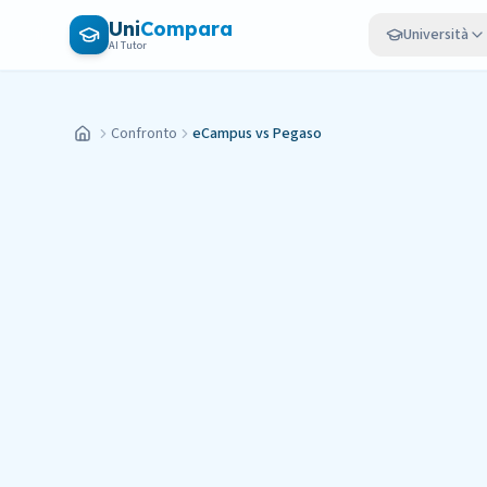
Vai al contenuto principale
Uni
Compara
Università
AI Tutor
Confronto
eCampus vs Pegaso
Home