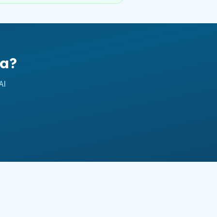
ta?
AI