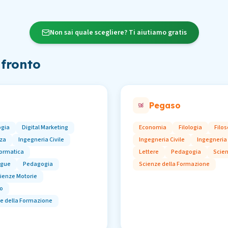
Non sai quale scegliere? Ti aiutiamo gratis
nfronto
Pegaso
ogia
Digital Marketing
Economia
Filologia
Filos
nza
Ingegneria Civile
Ingegneria Civile
Ingegneria
formatica
Lettere
Pedagogia
Scien
ngue
Pedagogia
Scienze della Formazione
ienze Motorie
mo
e della Formazione