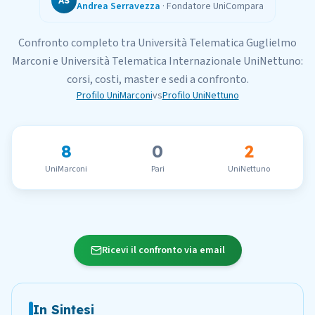
AS
Andrea Serravezza
·
Fondatore UniCompara
Confronto completo tra
Università Telematica Guglielmo
Marconi
e
Università Telematica Internazionale UniNettuno
:
corsi, costi, master e sedi a confronto.
Profilo
UniMarconi
vs
Profilo
UniNettuno
8
0
2
UniMarconi
Pari
UniNettuno
Ricevi il confronto via email
In Sintesi