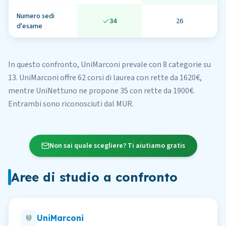
Numero sedi
34
26
d'esame
In questo confronto,
UniMarconi
prevale con 8 categorie su
13
.
UniMarconi
offre
62
corsi di laurea
con rette da 1620€
,
mentre
UniNettuno
ne propone
35
con rette da 1900€
.
Entrambi sono riconosciuti dal MUR.
Non sai quale scegliere? Ti aiutiamo gratis
Aree di studio a confronto
UniMarconi