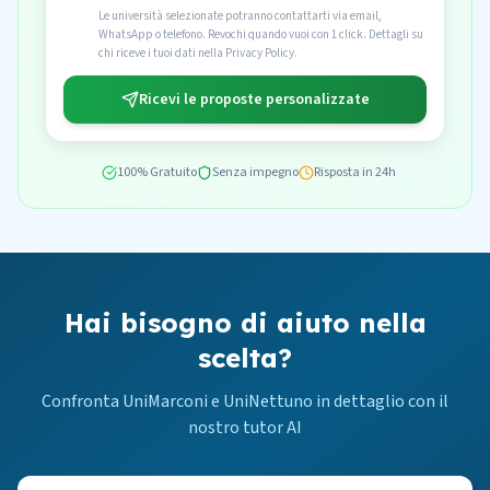
Le università selezionate potranno contattarti via email,
WhatsApp o telefono. Revochi quando vuoi con 1 click. Dettagli su
chi riceve i tuoi dati nella Privacy Policy.
Ricevi le proposte personalizzate
100% Gratuito
Senza impegno
Risposta in 24h
Hai bisogno di aiuto nella
scelta?
Confronta UniMarconi e UniNettuno in dettaglio con il
nostro tutor AI