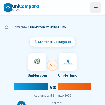
Vai al contenuto principale
Uni
Compara
AI Tutor
Confronto
UniMarconi vs UniNettuno
Home
Confronto Dettagliato
VS
UniMarconi
UniNettuno
UniMarconi
vs
UniNettuno
Aggiornato il
2 marzo 2026
A cura di