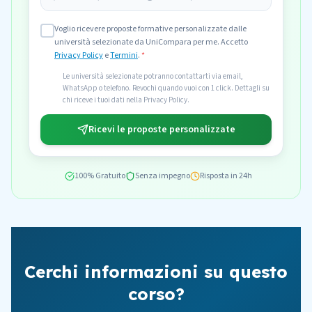
Voglio ricevere proposte formative personalizzate dalle
università selezionate da UniCompara per me. Accetto
Privacy Policy
e
Termini
.
*
Le università selezionate potranno contattarti via email,
WhatsApp o telefono. Revochi quando vuoi con 1 click. Dettagli su
chi riceve i tuoi dati nella Privacy Policy.
Ricevi le proposte personalizzate
100% Gratuito
Senza impegno
Risposta in 24h
Cerchi informazioni su questo
corso?