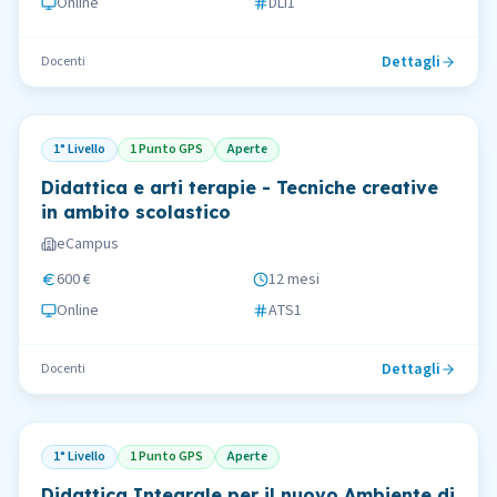
Online
DLI1
Dettagli
Docenti
1° Livello
1 Punto GPS
Aperte
Didattica e arti terapie - Tecniche creative
in ambito scolastico
eCampus
600 €
12 mesi
Online
ATS1
Dettagli
Docenti
1° Livello
1 Punto GPS
Aperte
Didattica Integrale per il nuovo Ambiente di