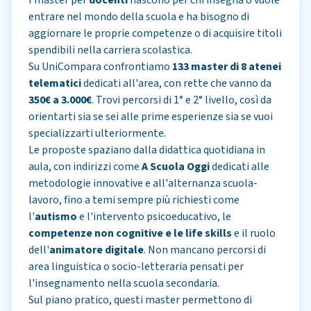
I master per
docenti
nascono per chi insegna o vuole
entrare nel mondo della scuola e ha bisogno di
aggiornare le proprie competenze o di acquisire titoli
spendibili nella carriera scolastica.
Su UniCompara confrontiamo
133 master di 8 atenei
telematici
dedicati all'area, con rette che vanno da
350€ a 3.000€
. Trovi percorsi di 1° e 2° livello, così da
orientarti sia se sei alle prime esperienze sia se vuoi
specializzarti ulteriormente.
Le proposte spaziano dalla didattica quotidiana in
aula, con indirizzi come
A Scuola Oggi
dedicati alle
metodologie innovative e all'alternanza scuola-
lavoro, fino a temi sempre più richiesti come
l'
autismo
e l'intervento psicoeducativo, le
competenze non cognitive e le life skills
e il ruolo
dell'
animatore digitale
. Non mancano percorsi di
area linguistica o socio-letteraria pensati per
l'insegnamento nella scuola secondaria.
Sul piano pratico, questi master permettono di