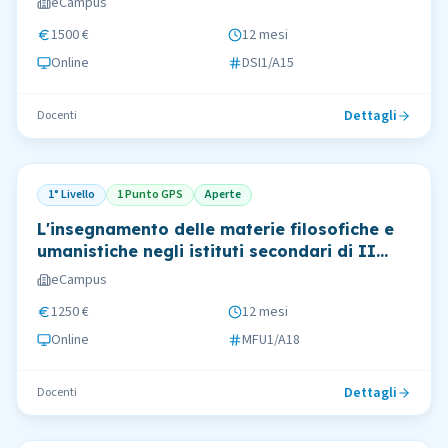
eCampus
1500 €
12 mesi
Online
DSI1/A15
Dettagli
Docenti
1° Livello
1 Punto GPS
Aperte
L'insegnamento delle materie filosofiche e
umanistiche negli istituti secondari di II
grado: metodologie didattiche
eCampus
1250 €
12 mesi
Online
MFU1/A18
Dettagli
Docenti