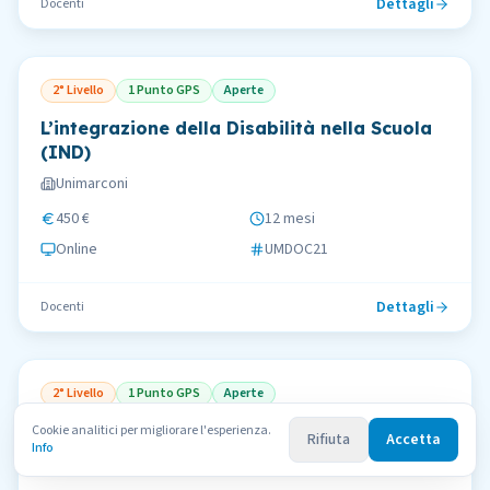
Dettagli
Docenti
2° Livello
1 Punto GPS
Aperte
L’integrazione della Disabilità nella Scuola
(IND)
Unimarconi
450 €
12 mesi
Online
UMDOC21
Dettagli
Docenti
2° Livello
1 Punto GPS
Aperte
La Civiltà Letteraria di Roma Antica (CRA)
Cookie analitici per migliorare l'esperienza.
Rifiuta
Accetta
Info
Unimarconi