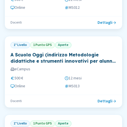
Online
MS012
Dettagli
Docenti
1° Livello
1 Punto GPS
Aperte
A Scuola Oggi (indirizzo Metodologie
didattiche e strumenti innovativi per alunni
con bisogni educativi speciali)
eCampus
500 €
12 mesi
Online
MS013
Dettagli
Docenti
1° Livello
1 Punto GPS
Aperte