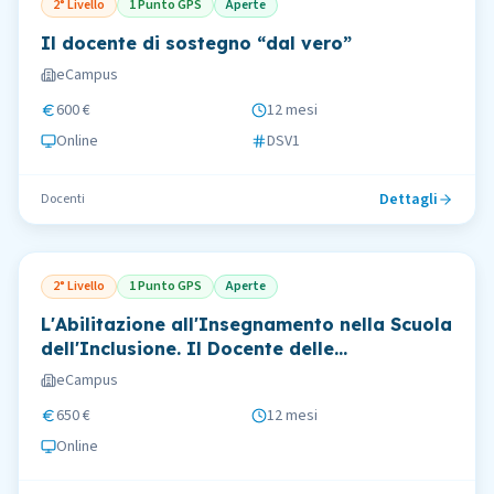
2° Livello
1 Punto GPS
Aperte
Il docente di sostegno “dal vero”
eCampus
600 €
12 mesi
Online
DSV1
Dettagli
Docenti
2° Livello
1 Punto GPS
Aperte
L'Abilitazione all'Insegnamento nella Scuola
dell'Inclusione. Il Docente delle
Competenze Culturali, Educative,
eCampus
Pedagogiche, Metodologiche e Relazionali
650 €
12 mesi
Online