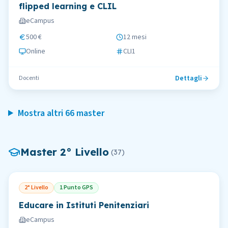
flipped learning e CLIL
eCampus
500 €
12 mesi
Online
CLI1
Dettagli
Docenti
Mostra altri
66
master
Master
2° Livello
(
37
)
2° Livello
1 Punto GPS
Educare in Istituti Penitenziari
eCampus