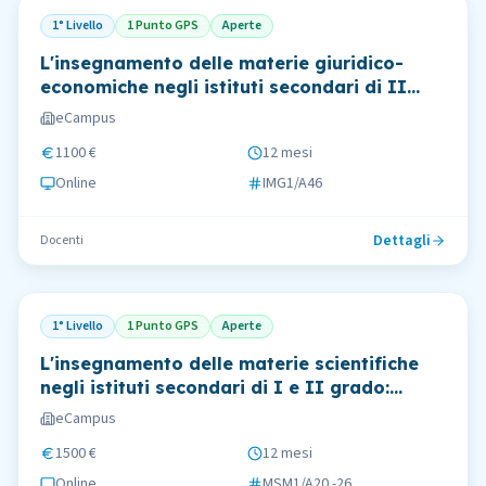
1° Livello
1 Punto GPS
Aperte
L'insegnamento delle materie giuridico-
economiche negli istituti secondari di II
grado: metodologie didattiche
eCampus
1100 €
12 mesi
Online
IMG1/A46
Dettagli
Docenti
1° Livello
1 Punto GPS
Aperte
L'insegnamento delle materie scientifiche
negli istituti secondari di I e II grado:
matematica e fisica
eCampus
1500 €
12 mesi
Online
MSM1/A20 -26