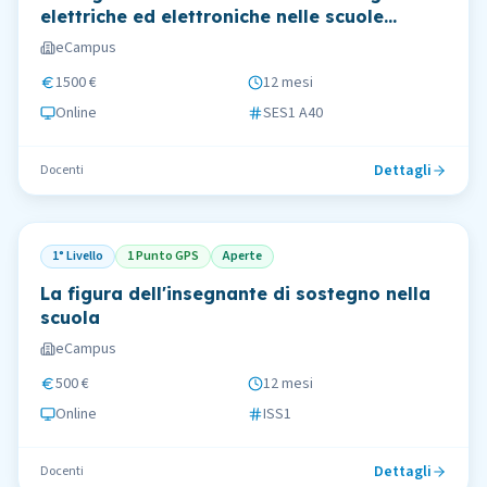
elettriche ed elettroniche nelle scuole
secondarie di I e II grado
eCampus
1500 €
12 mesi
Online
SES1 A40
Dettagli
Docenti
1° Livello
1 Punto GPS
Aperte
La figura dell'insegnante di sostegno nella
scuola
eCampus
500 €
12 mesi
Online
ISS1
Dettagli
Docenti