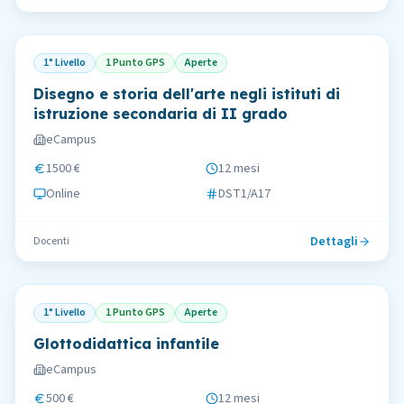
1° Livello
1 Punto GPS
Aperte
Disegno e storia dell'arte negli istituti di
istruzione secondaria di II grado
eCampus
1500 €
12 mesi
Online
DST1/A17
Dettagli
Docenti
1° Livello
1 Punto GPS
Aperte
Glottodidattica infantile
eCampus
500 €
12 mesi