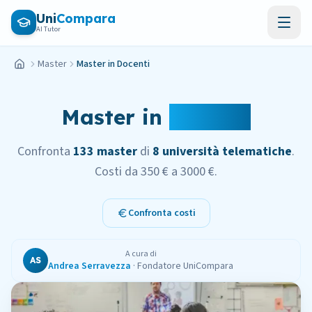
Vai al contenuto principale
Uni
Compara
AI Tutor
Master
Master in Docenti
Home
Master in
Docenti
Confronta
133
master
di
8
università telematiche
.
Costi da
350 €
a
3000 €
.
Confronta costi
A cura di
AS
Andrea Serravezza
·
Fondatore UniCompara