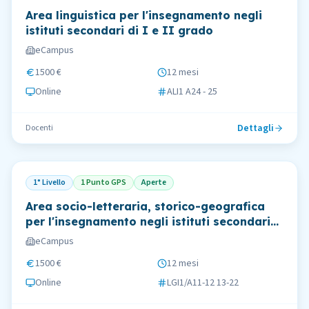
Area linguistica per l'insegnamento negli
istituti secondari di I e II grado
eCampus
1500 €
12 mesi
Online
ALI1 A24 - 25
Dettagli
Docenti
1° Livello
1 Punto GPS
Aperte
Area socio-letteraria, storico-geografica
per l'insegnamento negli istituti secondari
di I e II grado
eCampus
1500 €
12 mesi
Online
LGI1/A11-12 13-22