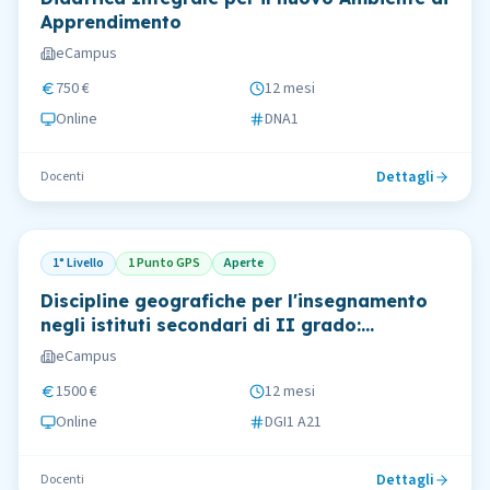
Apprendimento
eCampus
750 €
12 mesi
Online
DNA1
Dettagli
Docenti
1° Livello
1 Punto GPS
Aperte
Discipline geografiche per l'insegnamento
negli istituti secondari di II grado:
metodologie didattiche
eCampus
1500 €
12 mesi
Online
DGI1 A21
Dettagli
Docenti