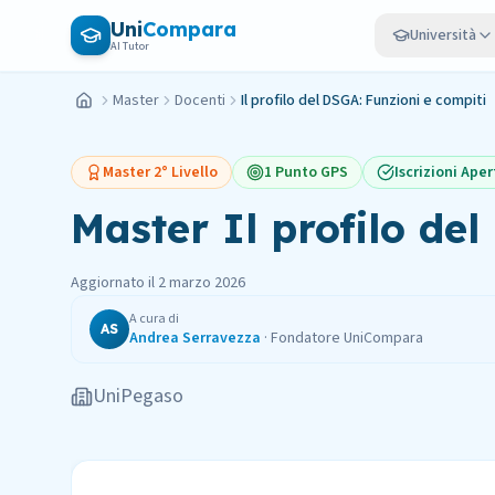
Vai al contenuto principale
Uni
Compara
Università
AI Tutor
Master
Docenti
Il profilo del DSGA: Funzioni e compiti
Home
Master
2° Livello
1 Punto GPS
Iscrizioni Aper
Master
Il profilo de
Aggiornato il
2 marzo 2026
A cura di
AS
Andrea Serravezza
·
Fondatore UniCompara
UniPegaso