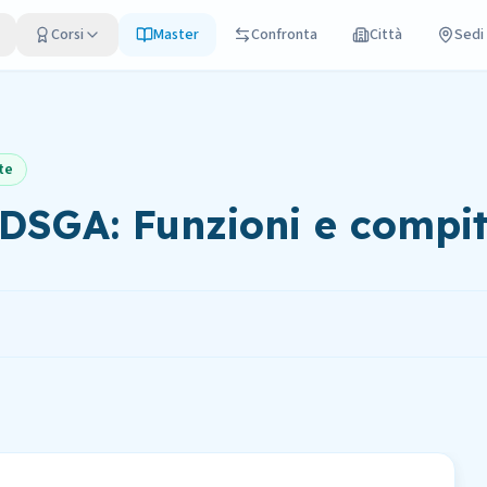
Corsi
Master
Confronta
Città
Sedi
te
l DSGA: Funzioni e compit