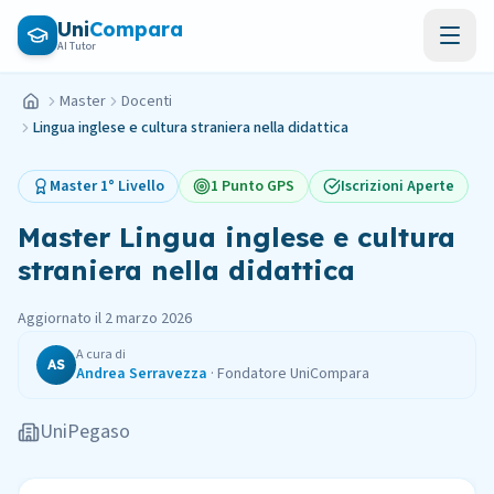
Vai al contenuto principale
Uni
Compara
AI Tutor
Master
Docenti
Home
Lingua inglese e cultura straniera nella didattica
Master
1° Livello
1 Punto GPS
Iscrizioni Aperte
Master
Lingua inglese e cultura
straniera nella didattica
Aggiornato il
2 marzo 2026
A cura di
AS
Andrea Serravezza
·
Fondatore UniCompara
UniPegaso