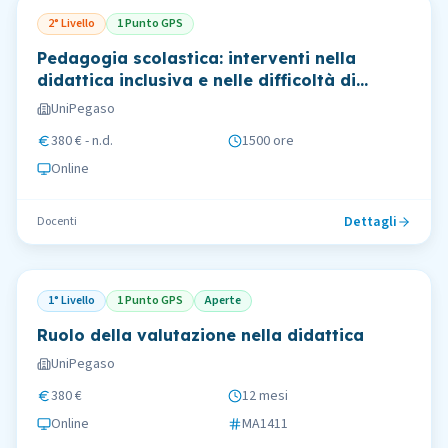
2° Livello
1 Punto GPS
Pedagogia scolastica: interventi nella
didattica inclusiva e nelle difficoltà di
apprendimento
UniPegaso
380 € - n.d.
1500 ore
Online
Dettagli
Docenti
1° Livello
1 Punto GPS
Aperte
Ruolo della valutazione nella didattica
UniPegaso
380 €
12 mesi
Online
MA1411