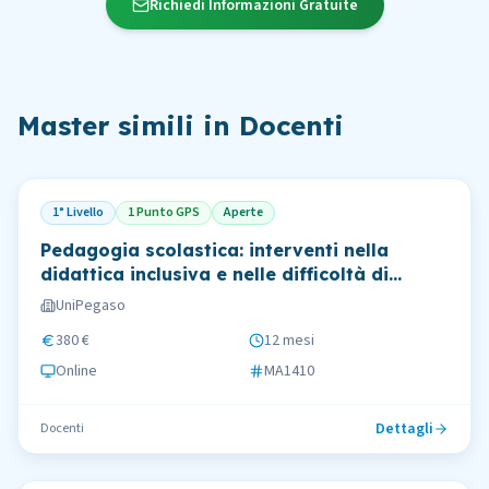
Richiedi Informazioni Gratuite
Master simili in
Docenti
1° Livello
1 Punto GPS
Aperte
Pedagogia scolastica: interventi nella
didattica inclusiva e nelle difficoltà di
apprendimento
UniPegaso
380 €
12 mesi
Online
MA1410
Dettagli
Docenti