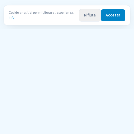
Cookie analitici per migliorare l'esperienza.
Rifiuta
Accetta
Info
Uni
Compara
AI Tutor
Il portale di orientamento per le università telematiche italiane
riconosciute dal MUR. Confronta 600+ corsi di 11 atenei con l'aiuto
dell'AI.