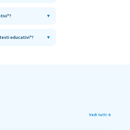
tivi"?
▼
testi educativi"?
▼
Vedi tutti