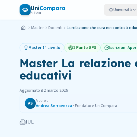
Vai al contenuto principale
Uni
Compara
Università
AI Tutor
Master
Docenti
La relazione che cura nei contesti edu
Home
Master
1° Livello
1 Punto GPS
Iscrizioni Aper
Master
La relazione 
educativi
Aggiornato il
2 marzo 2026
A cura di
AS
Andrea Serravezza
·
Fondatore UniCompara
IUL