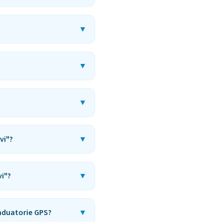
▼
▼
▼
vi"?
▼
vi"?
▼
raduatorie GPS?
▼