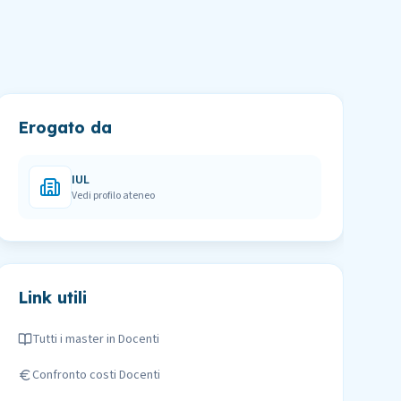
Erogato da
IUL
Vedi profilo ateneo
Link utili
Tutti i master in
Docenti
Confronto costi
Docenti