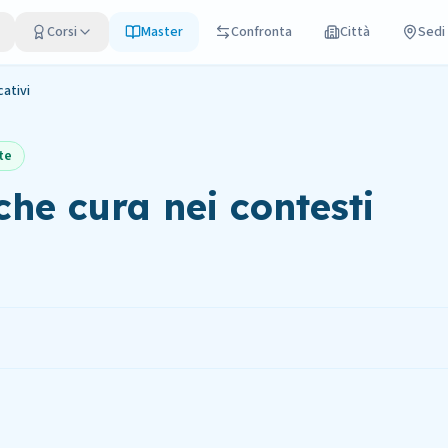
Corsi
Master
Confronta
Città
Sedi
cativi
te
che cura nei contesti