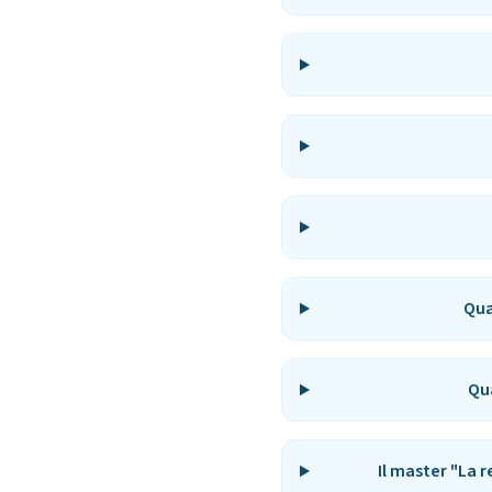
Qua
Qua
Il master "La 