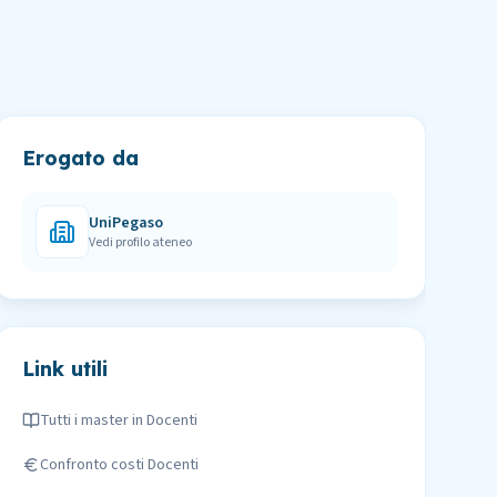
Erogato da
UniPegaso
Vedi profilo ateneo
Link utili
Tutti i master in
Docenti
Confronto costi
Docenti