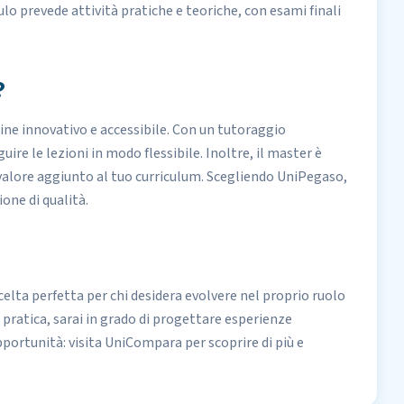
lo prevede attività pratiche e teoriche, con esami finali
?
ne innovativo e accessibile. Con un tutoraggio
ire le lezioni in modo flessibile. Inoltre, il master è
valore aggiunto al tuo curriculum. Scegliendo UniPegaso,
one di qualità.
celta perfetta per chi desidera evolvere nel proprio ruolo
pratica, sarai in grado di progettare esperienze
pportunità: visita UniCompara per scoprire di più e