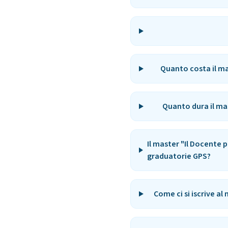
Quanto costa il ma
Quanto dura il ma
Il master "Il Docente 
graduatorie GPS?
Come ci si iscrive a