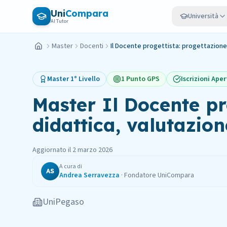
Vai al contenuto principale
Uni
Compara
Università
AI Tutor
Master
Docenti
Il Docente progettista: progettazione 
Home
Master
1° Livello
1 Punto GPS
Iscrizioni Aper
Master
Il Docente pr
didattica, valutazion
Aggiornato il
2 marzo 2026
A cura di
AS
Andrea Serravezza
·
Fondatore UniCompara
UniPegaso