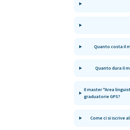
Quanto costa il ma
Quanto dura il ma
Il master "Area linguis
graduatorie GPS?
Come ci si iscrive a