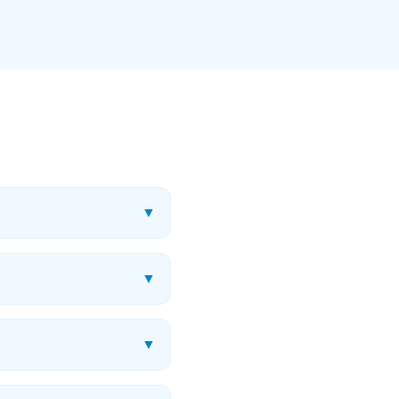
▼
▼
▼