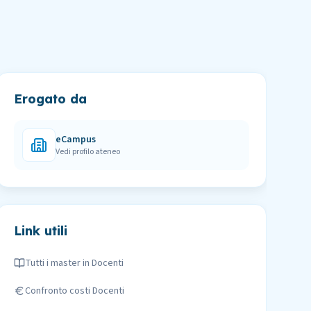
Erogato da
eCampus
Vedi profilo ateneo
Link utili
Tutti i master in
Docenti
Confronto costi
Docenti