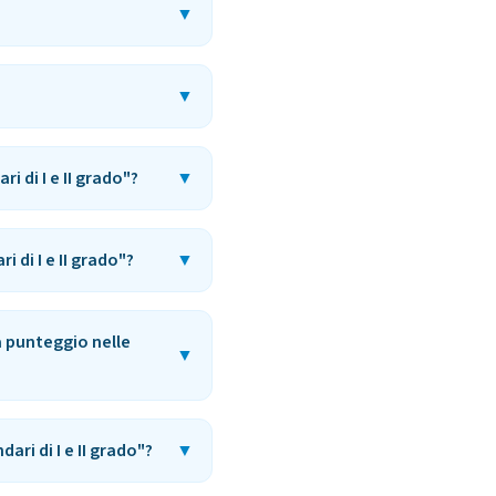
▼
▼
i di I e II grado"?
▼
 di I e II grado"?
▼
dà punteggio nelle
▼
ari di I e II grado"?
▼