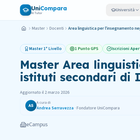
Vai al contenuto principale
Uni
Compara
Università
AI Tutor
Master
Docenti
Area linguistica per l'insegnamento negli
Home
Master
1° Livello
1 Punto GPS
Iscrizioni Aper
Master
Area linguist
istituti secondari di
Aggiornato il
2 marzo 2026
A cura di
AS
Andrea Serravezza
·
Fondatore UniCompara
eCampus