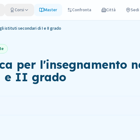
Corsi
Master
Confronta
Città
Sedi
 istituti secondari di I e II grado
te
ica per l'insegnamento n
 I e II grado