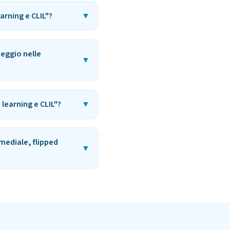
arning e CLIL"?
▼
teggio nelle
▼
 learning e CLIL"?
▼
imediale, flipped
▼