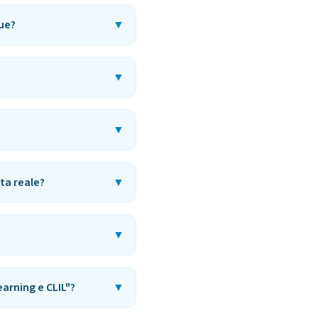
gue?
▼
▼
▼
ta reale?
▼
▼
earning e CLIL"?
▼