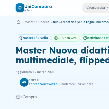
Vai al contenuto principale
Uni
Compara
Università
AI Tutor
Master
Docenti
Nuova didattica per le lingue: multimed
Home
Master
1° Livello
1 Punto GPS
Iscrizioni Aper
Master
Nuova didatti
multimediale, flippe
Aggiornato il
2 marzo 2026
A cura di
AS
Andrea Serravezza
·
Fondatore UniCompara
eCampus