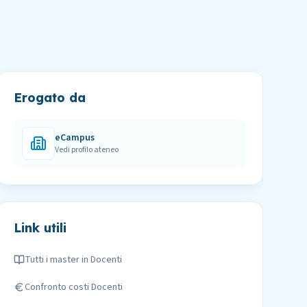
Erogato da
eCampus
Vedi profilo ateneo
Link utili
Tutti i master in
Docenti
Confronto costi
Docenti