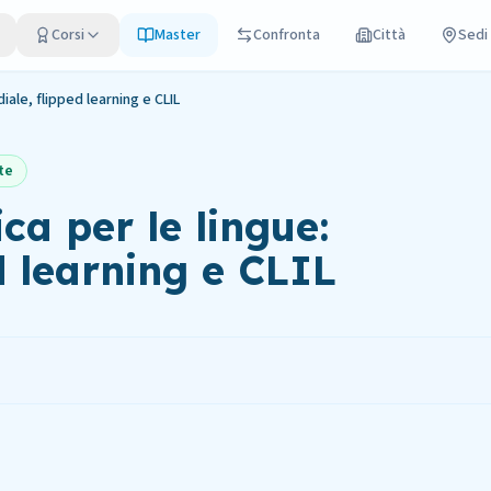
Corsi
Master
Confronta
Città
Sedi
iale, flipped learning e CLIL
te
ca per le lingue:
d learning e CLIL