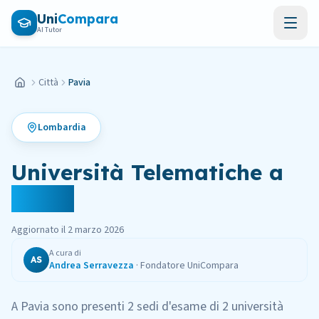
Vai al contenuto principale
Uni
Compara
AI Tutor
Città
Pavia
Home
Lombardia
Università Telematiche
a
Pavia
Aggiornato il
2 marzo 2026
A cura di
AS
Andrea Serravezza
·
Fondatore UniCompara
A
Pavia
sono presenti
2
sedi
d'esame
di
2
università