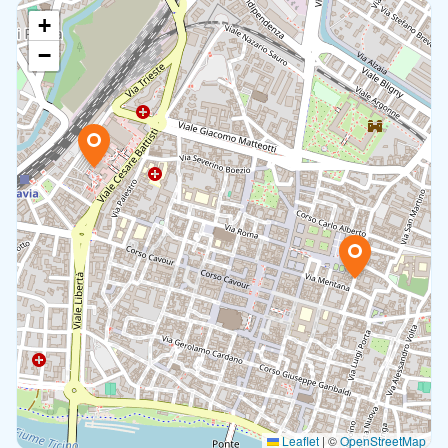
+
−
Leaflet
|
©
OpenStreetMap