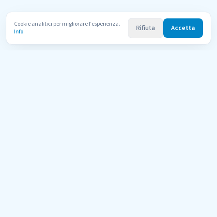
Cookie analitici per migliorare l'esperienza.
Rifiuta
Accetta
Info
Uni
Compara
AI Tutor
Il portale di orientamento per le università telematiche italiane
riconosciute dal MUR. Confronta 600+ corsi di 11 atenei con l'aiuto
dell'AI.