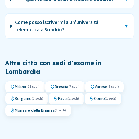
Come posso iscrivermi a un'università
▼
telematica a Sondrio?
Altre città con sedi d'esame in
Lombardia
Milano
Brescia
Varese
(
11
sedi)
(
7
sedi)
(
5
sedi)
Bergamo
Pavia
Como
(
3
sedi)
(
2
sedi)
(
1
sedi)
Monza e della Brianza
(
1
sedi)