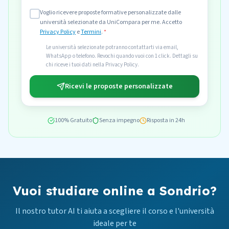
Voglio ricevere proposte formative personalizzate dalle
università selezionate da UniCompara per me. Accetto
Privacy Policy
e
Termini
.
*
Le università selezionate potranno contattarti via email,
WhatsApp o telefono. Revochi quando vuoi con 1 click. Dettagli su
chi riceve i tuoi dati nella Privacy Policy.
Ricevi le proposte personalizzate
100% Gratuito
Senza impegno
Risposta in 24h
Vuoi studiare online a Sondrio?
Il nostro tutor AI ti aiuta a scegliere il corso e l'università
ideale per te