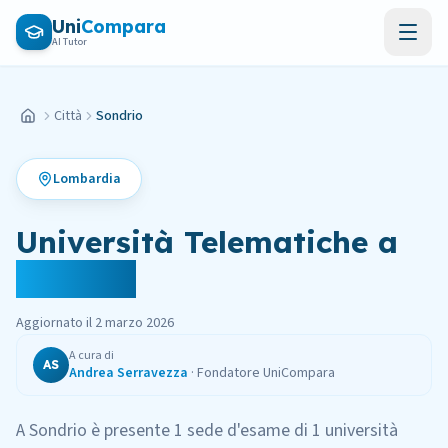
Vai al contenuto principale
Uni
Compara
AI Tutor
Città
Sondrio
Home
Lombardia
Università Telematiche
a
Sondrio
Aggiornato il
2 marzo 2026
A cura di
AS
Andrea Serravezza
·
Fondatore UniCompara
A
Sondrio
è presente
1
sede
d'esame
di
1
università