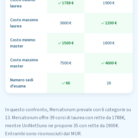
Costo minimo
1788 €
1900 €
laurea
Costo massimo
3600 €
2200 €
laurea
Costo minimo
1500 €
1800 €
master
Costo massimo
7500 €
4000 €
master
Numero sedi
66
26
d'esame
In questo confronto,
Mercatorum
prevale con 6 categorie su
13
.
Mercatorum
offre
39
corsi di laurea
con rette da 1788€
,
mentre
UniNettuno
ne propone
35
con rette da 1900€
.
Entrambi sono riconosciuti dal MUR.