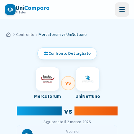
Vai al contenuto principale
Uni
Compara
AI Tutor
Confronto
Mercatorum vs UniNettuno
Home
Confronto Dettagliato
VS
Mercatorum
UniNettuno
Mercatorum
vs
UniNettuno
Aggiornato il
2 marzo 2026
A cura di