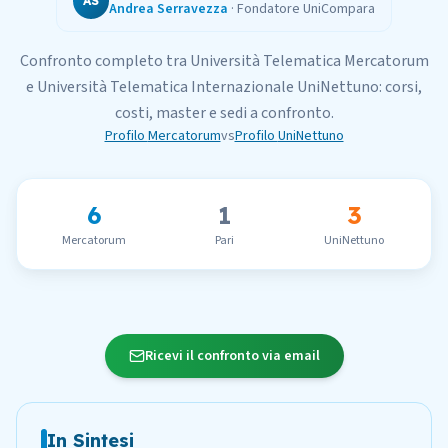
AS
Andrea Serravezza
·
Fondatore UniCompara
Confronto completo tra
Università Telematica Mercatorum
e
Università Telematica Internazionale UniNettuno
: corsi,
costi, master e sedi a confronto.
Profilo
Mercatorum
vs
Profilo
UniNettuno
6
1
3
Mercatorum
Pari
UniNettuno
Ricevi il confronto via email
In Sintesi