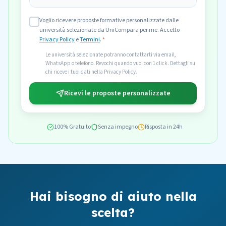
Voglio ricevere proposte formative personalizzate dalle
università selezionate da UniCompara per me. Accetto
Privacy Policy
e
Termini
.
*
Le università selezionate potranno contattarti via email,
WhatsApp o telefono. Revochi quando vuoi con 1 click. Dettagli su
chi riceve i tuoi dati nella Privacy Policy.
Ricevi le proposte personalizzate
100% Gratuito
Senza impegno
Risposta in 24h
Hai bisogno di aiuto nella
scelta?