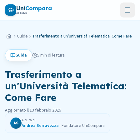
Vai al contenuto principale
Uni
Compara
AI Tutor
Guide
Trasferimento a un'Università Telematica: Come Fare
Home
Guida
5 min
di lettura
Trasferimento a
un'Università Telematica:
Come Fare
Pubblicato il
13 febbraio 2026
Aggiornato il
13 febbraio 2026
A cura di
AS
Andrea Serravezza
·
Fondatore UniCompara