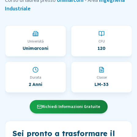
Corso di laurea presso
Unimarconi
- Area
Ingegneria
Industriale
Università
CFU
Unimarconi
120
Durata
Classe
2 Anni
LM-33
Richiedi Informazioni Gratuite
Sei pronto a trasformare il