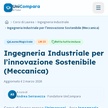
Vai al contenuto principale
Uni
Compara
AI Tutor
Corsi di Laurea
Ingegneria Industriale
Home
Ingegneria Industriale per l’innovazione Sostenibile (Meccanica)
Laurea Magistrale
LM-33
Retta tutto incluso
Ingegneria Industriale per
l’innovazione Sostenibile
(Meccanica)
Aggiornato il
2 marzo 2026
A cura di
AS
Andrea Serravezza
·
Fondatore UniCompara