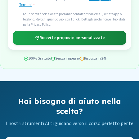
Termini
.
*
Le università selezionate potranno contattarti via email, WhatsApp o
telefono. Revochi quando vuoi con 1 click. Dettagli su chi riceve i tuoi dati
nella Privacy Policy.
Ricevi le proposte personalizzate
100% Gratuito
Senza impegno
Risposta in 24h
Hai bisogno di aiuto nella
scelta?
I nostri strumenti AI ti guidano verso il corso perfetto per te