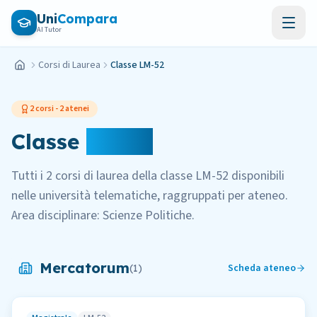
Vai al contenuto principale
Uni
Compara
AI Tutor
Corsi di Laurea
Classe LM-52
Home
2
corsi -
2
atenei
Classe
LM-52
Tutti i
2
corsi di laurea della classe
LM-52
disponibili
nelle università telematiche, raggruppati per ateneo.
Area disciplinare:
Scienze Politiche
.
Mercatorum
Scheda ateneo
(
1
)