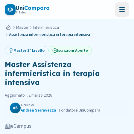
Vai al contenuto principale
Uni
Compara
AI Tutor
Master
Infermieristica
Home
Assistenza infermieristica in terapia intensiva
Master
1° Livello
Iscrizioni Aperte
Master
Assistenza
infermieristica in terapia
intensiva
Aggiornato il
2 marzo 2026
A cura di
AS
Andrea Serravezza
·
Fondatore UniCompara
eCampus