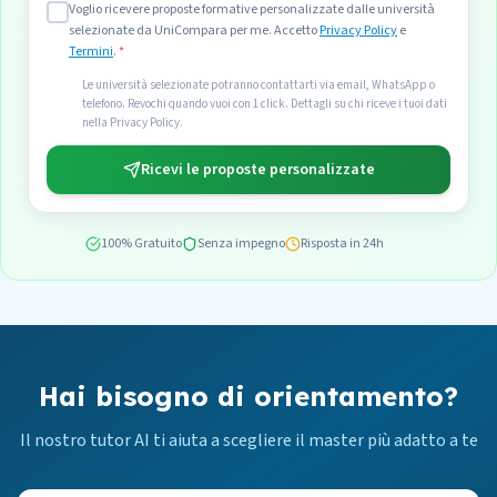
Voglio ricevere proposte formative personalizzate dalle università
selezionate da UniCompara per me. Accetto
Privacy Policy
e
Termini
.
*
Le università selezionate potranno contattarti via email, WhatsApp o
telefono. Revochi quando vuoi con 1 click. Dettagli su chi riceve i tuoi dati
nella Privacy Policy.
Ricevi le proposte personalizzate
100% Gratuito
Senza impegno
Risposta in 24h
Hai bisogno di orientamento?
Il nostro tutor AI ti aiuta a scegliere il master più adatto a te