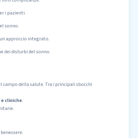
e loro complicanze.
r i pazienti.
el sonno.
 un approccio integrato.
ne dei disturbi del sonno.
el
campo della salute
. Tra i principali sbocchi
 e cliniche
.
itarie.
 benessere.