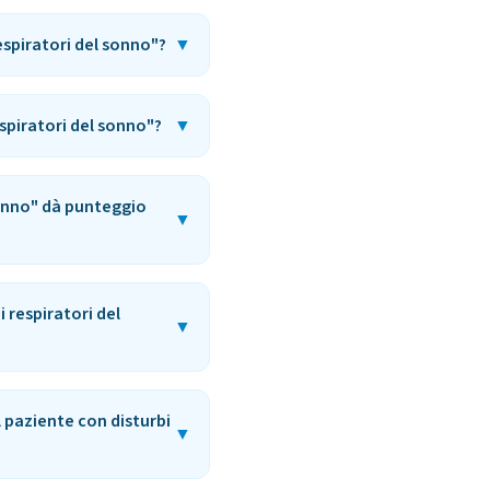
espiratori del sonno"?
▼
spiratori del sonno"?
▼
 sonno" dà punteggio
▼
 respiratori del
▼
l paziente con disturbi
▼