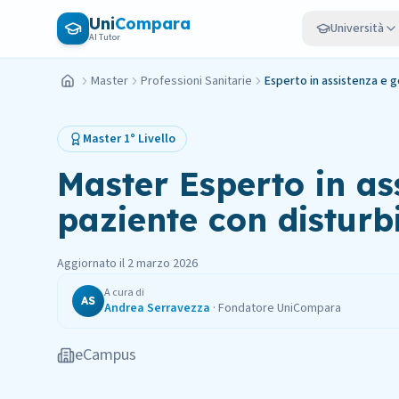
Vai al contenuto principale
Uni
Compara
Università
AI Tutor
Master
Professioni Sanitarie
Esperto in assistenza e g
Home
Master
1° Livello
Master
Esperto in as
paziente con disturbi
Aggiornato il
2 marzo 2026
A cura di
AS
Andrea Serravezza
·
Fondatore UniCompara
eCampus