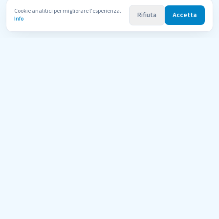
Cookie analitici per migliorare l'esperienza.
Rifiuta
Accetta
Info
Uni
Compara
AI Tutor
Il portale di orientamento per le università telematiche italiane
riconosciute dal MUR. Confronta 600+ corsi di 11 atenei con l'aiuto
dell'AI.