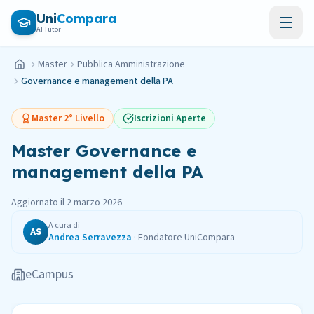
Vai al contenuto principale
Uni
Compara
AI Tutor
Master
Pubblica Amministrazione
Home
Governance e management della PA
Master
2° Livello
Iscrizioni Aperte
Master
Governance e
management della PA
Aggiornato il
2 marzo 2026
A cura di
AS
Andrea Serravezza
·
Fondatore UniCompara
eCampus