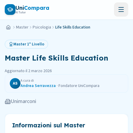
Vai al contenuto principale
Uni
Compara
AI Tutor
Master
Psicologia
Life Skills Education
Home
Master
1° Livello
Master
Life Skills Education
Aggiornato il
2 marzo 2026
A cura di
AS
Andrea Serravezza
·
Fondatore UniCompara
Unimarconi
Informazioni sul Master