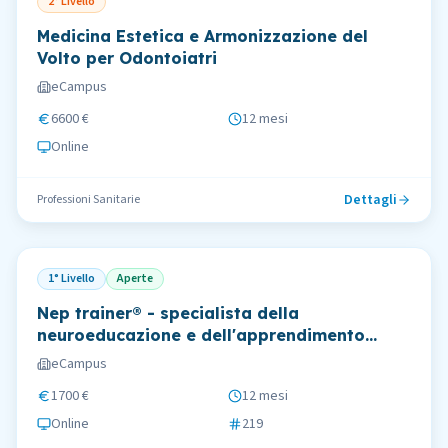
2° Livello
Medicina Estetica e Armonizzazione del
Volto per Odontoiatri
eCampus
6600 €
12 mesi
Online
Dettagli
Professioni Sanitarie
1° Livello
Aperte
Nep trainer® - specialista della
neuroeducazione e dell'apprendimento
motorio nella disabilità e nella neurotipicità
eCampus
1700 €
12 mesi
Online
219