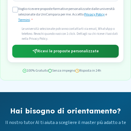
Voglio ricevere proposte formative personalizzate dalle università
selezionate da UniCompara per me. Accetto
Privacy Policy
e
Termini
.
*
Le università selezionate potranno contattarti via email, WhatsApp o
telefono. Revochi quando vuoi con 1 click. Dettagli su chi riceve i tuoi dati
nella Privacy Policy.
Ricevi le proposte personalizzate
100% Gratuito
Senza impegno
Risposta in 24h
Hai bisogno di orientamento?
Il nostro tutor AI ti aiuta a scegliere il master più adatto a te