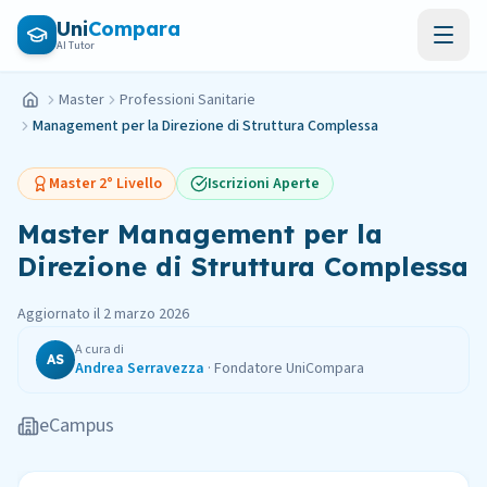
Vai al contenuto principale
Uni
Compara
AI Tutor
Master
Professioni Sanitarie
Home
Management per la Direzione di Struttura Complessa
Master
2° Livello
Iscrizioni Aperte
Master
Management per la
Direzione di Struttura Complessa
Aggiornato il
2 marzo 2026
A cura di
AS
Andrea Serravezza
·
Fondatore UniCompara
eCampus