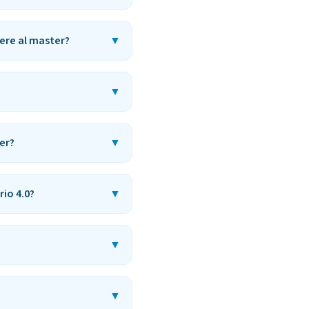
ere al master?
▼
▼
er?
▼
io 4.0?
▼
▼
▼