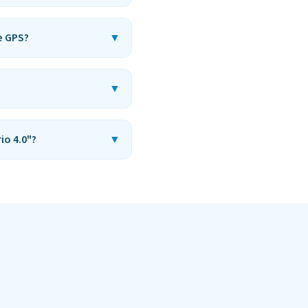
e GPS?
▼
▼
io 4.0"?
▼