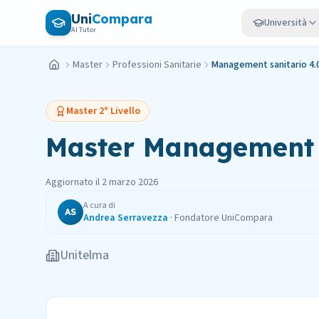
Vai al contenuto principale
Uni
Compara
Università
AI Tutor
Master
Professioni Sanitarie
Management sanitario 4.
Home
Master
2° Livello
Master
Management s
Aggiornato il
2 marzo 2026
A cura di
AS
Andrea Serravezza
·
Fondatore UniCompara
Unitelma