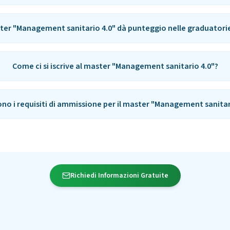
ster "Management sanitario 4.0" dà punteggio nelle graduatori
Come ci si iscrive al master "Management sanitario 4.0"?
ono i requisiti di ammissione per il master "Management sanitar
Richiedi Informazioni Gratuite