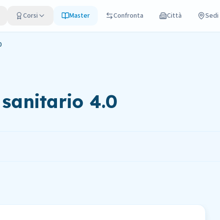
Corsi
Master
Confronta
Città
Sedi
0
anitario 4.0