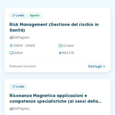
1° Livello
Aperte
Risk Management (Gestione del rischio in
Sanità)
UniPegaso
1000 € - 1500 €
12 mesi
Online
MA1376
Dettagli
Professioni Sanitarie
1° Livello
Risonanza Magnetica applicazioni e
competenze specialistiche (ai sensi della
LEGGE 1 febbraio 2006, n. 43)
UniPegaso