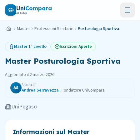
Vai al contenuto principale
Uni
Compara
AI Tutor
Master
Professioni Sanitarie
Posturologia Sportiva
Home
Master
1° Livello
Iscrizioni Aperte
Master
Posturologia Sportiva
Aggiornato il
2 marzo 2026
A cura di
AS
Andrea Serravezza
·
Fondatore UniCompara
UniPegaso
Informazioni sul Master