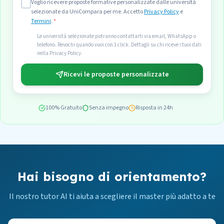
Voglio ricevere proposte formative personalizzate dalle università
selezionate da UniCompara per me. Accetto
Privacy Policy
e
Termini
.
*
Le università selezionate potranno contattarti via email, WhatsApp o
telefono. Revochi quando vuoi con 1 click. Dettagli su chi riceve i tuoi dati
nella Privacy Policy.
Ricevi le proposte personalizzate
100% Gratuito
Senza impegno
Risposta in 24h
Hai bisogno di orientamento?
Il nostro tutor AI ti aiuta a scegliere il master più adatto a te