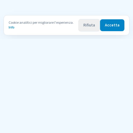
Cookie analitici per migliorare l'esperienza.
Rifiuta
Accetta
Info
Uni
Compara
AI Tutor
Il portale di orientamento per le università telematiche italiane
riconosciute dal MUR. Confronta 600+ corsi di 11 atenei con l'aiuto
dell'AI.