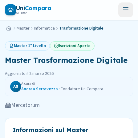
Vai al contenuto principale
Uni
Compara
AI Tutor
Master
Informatica
Trasformazione Digitale
Home
Master
1° Livello
Iscrizioni Aperte
Master
Trasformazione Digitale
Aggiornato il
2 marzo 2026
A cura di
AS
Andrea Serravezza
·
Fondatore UniCompara
Mercatorum
Informazioni sul Master