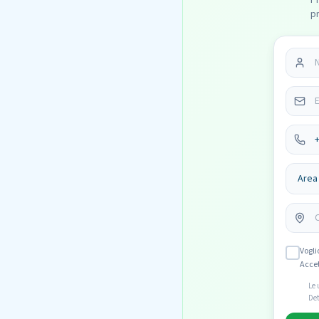
P
pr
Vogli
Acce
Le 
Det