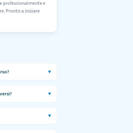
ere professionalmente e
e. Pronto a iniziare
orso?
▼
versi?
▼
▼