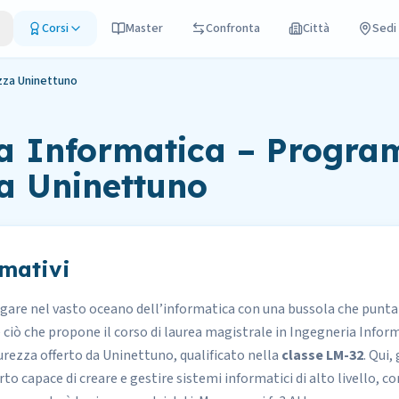
Corsi
Master
Confronta
Città
Sedi
zza Uninettuno
a Informatica – Progr
za Uninettuno
rmativi
gare nel vasto oceano dell’informatica con una bussola che punt
 ciò che propone il corso di laurea magistrale in Ingegneria Infor
rezza offerto da
Uninettuno
, qualificato nella
classe LM-32
. Qui,
to capace di creare e gestire sistemi informatici di alto livello, co