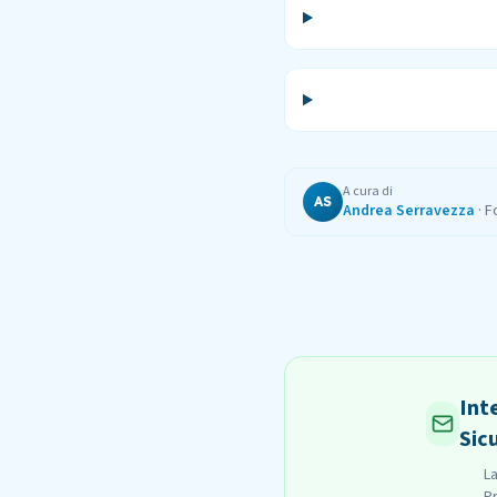
A cura di
AS
Andrea Serravezza
·
F
Int
Sic
La