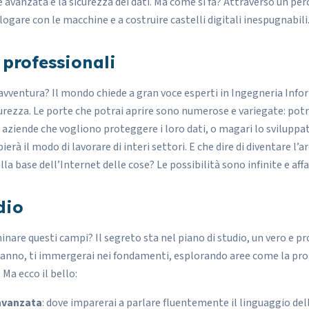
vanzata è la sicurezza dei dati. Ma come si fa? Attraverso un perc
alogare con le macchine e a costruire castelli digitali inespugnabili
professionali
 avventura? Il mondo chiede a gran voce
esperti in Ingegneria Info
urezza
. Le porte che potrai aprire sono numerose e variegate: potr
 aziende che vogliono proteggere i loro dati, o magari lo sviluppat
erà il modo di lavorare di interi settori. E che dire di diventare l’a
a base dell’Internet delle cose? Le possibilità sono infinite e affa
dio
inare questi campi? Il segreto sta nel piano di studio, un vero e pr
anno, ti immergerai nei fondamenti, esplorando aree come la pr
 Ma ecco il bello:
avanzata
: dove imparerai a parlare fluentemente il linguaggio de