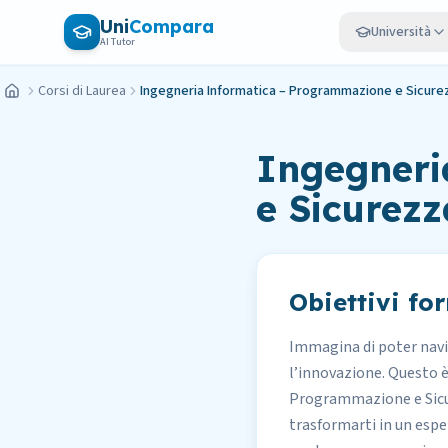
Vai al contenuto principale
Uni
Compara
Università
AI Tutor
Corsi di Laurea
Ingegneria Informatica – Programmazione e Sicure
Home
Ingegneri
e Sicurez
Obiettivi fo
Immagina di poter navi
l’innovazione. Questo è
Programmazione e Sicu
trasformarti in un esper