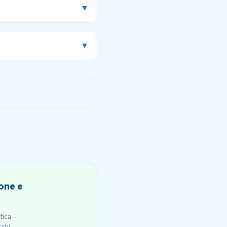
▼
▼
one e
tica –