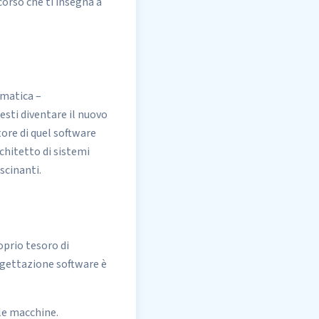
orso che ti insegna a
.
rmatica –
esti diventare il nuovo
ore di quel software
rchitetto di sistemi
scinanti.
oprio tesoro di
ogettazione software è
lle macchine.