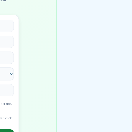
cchi
 per me.
n 1 click.