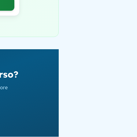
rso?
iore