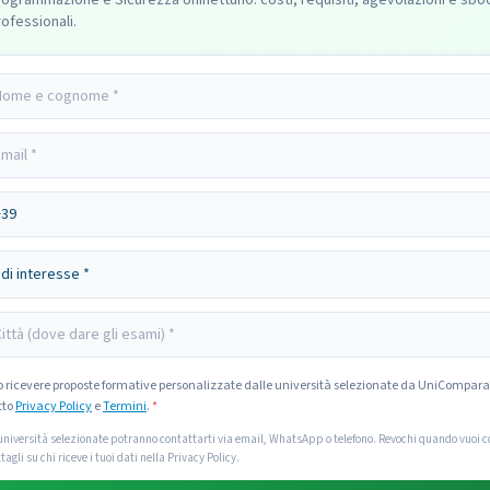
rogrammazione e Sicurezza Uninettuno: costi, requisiti, agevolazioni e sbo
ofessionali.
o ricevere proposte formative personalizzate dalle università selezionate da UniCompara
tto
Privacy Policy
e
Termini
.
*
università selezionate potranno contattarti via email, WhatsApp o telefono. Revochi quando vuoi co
tagli su chi riceve i tuoi dati nella Privacy Policy.