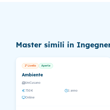
Master simili in
Ingegne
2° Livello
Aperte
Ambiente
UniCusano
750 €
1 anno
Online