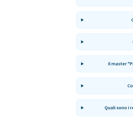
Il master "
Co
Quali sono i 