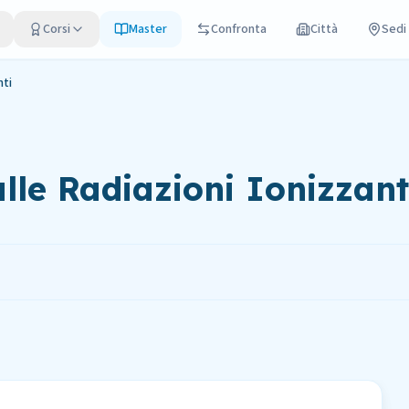
Corsi
Master
Confronta
Città
Sedi
nti
lle Radiazioni Ionizzant