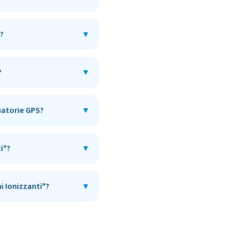
?
▼
?
▼
uatorie GPS?
▼
i"?
▼
i Ionizzanti"?
▼