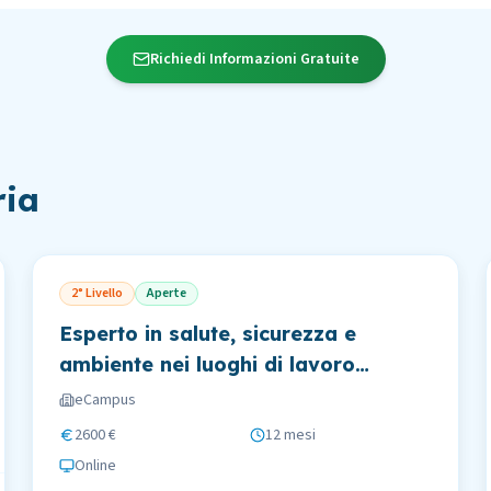
Richiedi Informazioni Gratuite
ria
2° Livello
Aperte
Esperto in salute, sicurezza e
ambiente nei luoghi di lavoro
pubblici e privati - HSE
eCampus
management
2600 €
12 mesi
Online