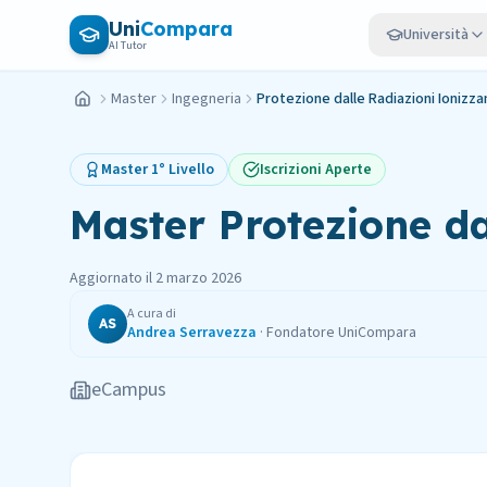
Vai al contenuto principale
Uni
Compara
Università
AI Tutor
Master
Ingegneria
Protezione dalle Radiazioni Ionizza
Home
Master
1° Livello
Iscrizioni Aperte
Master
Protezione da
Aggiornato il
2 marzo 2026
A cura di
AS
Andrea Serravezza
·
Fondatore UniCompara
eCampus