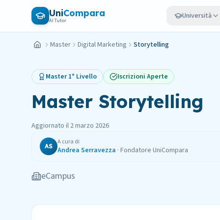
Vai al contenuto principale
Uni
Compara
Università
AI Tutor
Master
Digital Marketing
Storytelling
Home
Master
1° Livello
Iscrizioni Aperte
Master
Storytelling
Aggiornato il
2 marzo 2026
A cura di
AS
Andrea Serravezza
·
Fondatore UniCompara
eCampus